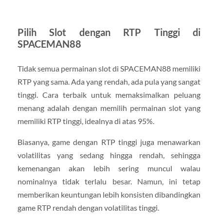
Pilih Slot dengan RTP Tinggi di
SPACEMAN88
Tidak semua permainan slot di SPACEMAN88 memiliki
RTP yang sama. Ada yang rendah, ada pula yang sangat
tinggi. Cara terbaik untuk memaksimalkan peluang
menang adalah dengan memilih permainan slot yang
memiliki RTP tinggi, idealnya di atas 95%.
Biasanya, game dengan RTP tinggi juga menawarkan
volatilitas yang sedang hingga rendah, sehingga
kemenangan akan lebih sering muncul walau
nominalnya tidak terlalu besar. Namun, ini tetap
memberikan keuntungan lebih konsisten dibandingkan
game RTP rendah dengan volatilitas tinggi.