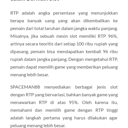
RTP adalah angka persentase yang menunjukkan
berapa banyak uang yang akan dikembalikan ke
pemain dari total taruhan dalam jangka waktu panjang.
Misalnya, jika sebuah mesin slot memiliki RTP 96%,
artinya secara teoritis dari setiap 100 ribu rupiah yang
dipasang, pemain bisa mendapatkan kembali 96 ribu
rupiah dalam jangka panjang. Dengan mengetahui RTP,
pemain dapat memilih game yang memberikan peluang
menang lebih besar.
SPACEMAN88 menyediakan berbagai jenis slot
dengan RTP yang bervariasi, bahkan banyak game yang
menawarkan RTP di atas 95%. Oleh karena itu,
memahami dan memilih game dengan RTP tinggi
adalah langkah pertama yang harus dilakukan agar
peluang menang lebih besar.