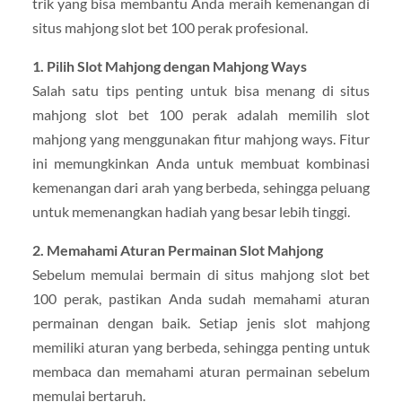
trik yang bisa membantu Anda meraih kemenangan di
situs mahjong slot bet 100 perak profesional.
1. Pilih Slot Mahjong dengan Mahjong Ways
Salah satu tips penting untuk bisa menang di situs
mahjong slot bet 100 perak adalah memilih slot
mahjong yang menggunakan fitur mahjong ways. Fitur
ini memungkinkan Anda untuk membuat kombinasi
kemenangan dari arah yang berbeda, sehingga peluang
untuk memenangkan hadiah yang besar lebih tinggi.
2. Memahami Aturan Permainan Slot Mahjong
Sebelum memulai bermain di situs mahjong slot bet
100 perak, pastikan Anda sudah memahami aturan
permainan dengan baik. Setiap jenis slot mahjong
memiliki aturan yang berbeda, sehingga penting untuk
membaca dan memahami aturan permainan sebelum
memulai bertaruh.