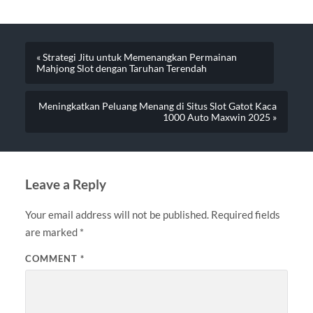
« Strategi Jitu untuk Memenangkan Permainan
Mahjong Slot dengan Taruhan Terendah
Meningkatkan Peluang Menang di Situs Slot Gatot Kaca
1000 Auto Maxwin 2025 »
Leave a Reply
Your email address will not be published.
Required fields
are marked
*
COMMENT
*