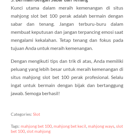
Kunci utama dalam meraih kemenangan di situs
mahjong slot bet 100 perak adalah bermain dengan
sabar dan tenang. Jangan terburu-buru dalam
membuat keputusan dan jangan terpancing emosi saat
mengalami kekalahan. Tetap tenang dan fokus pada
tujuan Anda untuk meraih kemenangan.
Dengan mengikuti tips dan trik di atas, Anda memiliki
peluang yang lebih besar untuk meraih kemenangan di
situs mahjong slot bet 100 perak profesional. Selalu
ingat untuk bermain dengan bijak dan bertanggung
jawab. Semoga berhasil!
Categories:
Slot
Tags:
mahjong bet 100
,
mahjong bet kecil
,
mahjong ways
,
slot
bet 100
,
slot mahjong