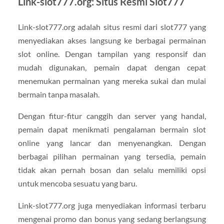
Link-slot777.org: Situs Resmi Slot777
Link-slot777.org adalah situs resmi dari slot777 yang
menyediakan akses langsung ke berbagai permainan
slot online. Dengan tampilan yang responsif dan
mudah digunakan, pemain dapat dengan cepat
menemukan permainan yang mereka sukai dan mulai
bermain tanpa masalah.
Dengan fitur-fitur canggih dan server yang handal,
pemain dapat menikmati pengalaman bermain slot
online yang lancar dan menyenangkan. Dengan
berbagai pilihan permainan yang tersedia, pemain
tidak akan pernah bosan dan selalu memiliki opsi
untuk mencoba sesuatu yang baru.
Link-slot777.org juga menyediakan informasi terbaru
mengenai promo dan bonus yang sedang berlangsung