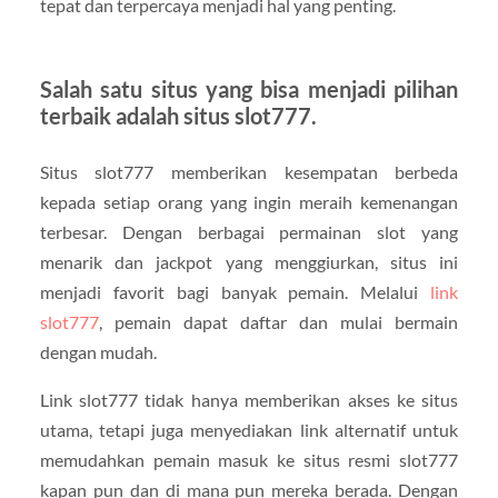
tepat dan terpercaya menjadi hal yang penting.
Salah satu situs yang bisa menjadi pilihan
terbaik adalah situs slot777.
Situs slot777 memberikan kesempatan berbeda
kepada setiap orang yang ingin meraih kemenangan
terbesar. Dengan berbagai permainan slot yang
menarik dan jackpot yang menggiurkan, situs ini
menjadi favorit bagi banyak pemain. Melalui
link
slot777
, pemain dapat daftar dan mulai bermain
dengan mudah.
Link slot777 tidak hanya memberikan akses ke situs
utama, tetapi juga menyediakan link alternatif untuk
memudahkan pemain masuk ke situs resmi slot777
kapan pun dan di mana pun mereka berada. Dengan