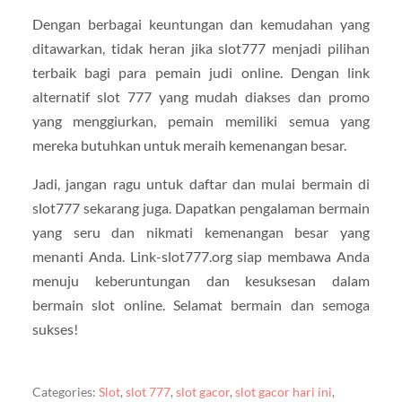
Dengan berbagai keuntungan dan kemudahan yang
ditawarkan, tidak heran jika slot777 menjadi pilihan
terbaik bagi para pemain judi online. Dengan link
alternatif slot 777 yang mudah diakses dan promo
yang menggiurkan, pemain memiliki semua yang
mereka butuhkan untuk meraih kemenangan besar.
Jadi, jangan ragu untuk daftar dan mulai bermain di
slot777 sekarang juga. Dapatkan pengalaman bermain
yang seru dan nikmati kemenangan besar yang
menanti Anda. Link-slot777.org siap membawa Anda
menuju keberuntungan dan kesuksesan dalam
bermain slot online. Selamat bermain dan semoga
sukses!
Categories:
Slot
,
slot 777
,
slot gacor
,
slot gacor hari ini
,