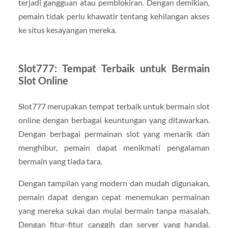
terjadi gangguan atau pemblokiran. Dengan demikian,
pemain tidak perlu khawatir tentang kehilangan akses
ke situs kesayangan mereka.
Slot777: Tempat Terbaik untuk Bermain
Slot Online
Slot777 merupakan tempat terbaik untuk bermain slot
online dengan berbagai keuntungan yang ditawarkan.
Dengan berbagai permainan slot yang menarik dan
menghibur, pemain dapat menikmati pengalaman
bermain yang tiada tara.
Dengan tampilan yang modern dan mudah digunakan,
pemain dapat dengan cepat menemukan permainan
yang mereka sukai dan mulai bermain tanpa masalah.
Dengan fitur-fitur canggih dan server yang handal,