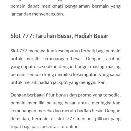
pemain dapat menikmati pengalaman bermain yang
lancar dan menyenangkan.
Slot 777: Taruhan Besar, Hadiah Besar
Slot 777 menawarkan kesempatan terbaik bagi pemain
untuk meraih kemenangan besar. Dengan taruhan
yang dapat disesuaikan dengan budget masing-masing
pemain, semua orang memiliki kesempatan yang sama
untuk meraih hadiah jackpot yang menggiurkan.
Dengan berbagai fitur bonus dan promo yang tersedia,
pemain memiliki peluang besar untuk meningkatkan
kemenangan mereka dan meraih hadiah besar. Dengan
demikian, bermain di slot 777 menjadi pilihan yang
tepat bagi para pecinta slot online.