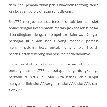
demikian, pemain tidak perlu khawatir tentang akses
ke situs yang diblokir atau sulit diakses.
Slot777 menjadi tempat terbaik untuk bermain slot
online dengan kesempatan meraih jackpot lebih besar
dibandingkan dengan kompetitor lainnya. Dengan
berbagai fitur dan bonus yang menarik, pemain
memiliki peluang besar untuk memenangkan hadiah
besar. Daftar sekarang dan rasakan perbedaannya!
Dalam artikel ini, kita akan membahas lebih dalam
tentang situs slot777 dan betapa menguntungkannya
bermain di situs ini. Mari kita bahas lebih lanjut
mengenai link-slot777.org, link slot777, slot777, dan
slot 777.