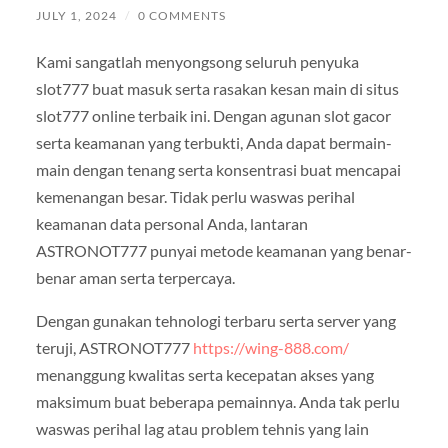
JULY 1, 2024
/
0 COMMENTS
Kami sangatlah menyongsong seluruh penyuka
slot777 buat masuk serta rasakan kesan main di situs
slot777 online terbaik ini. Dengan agunan slot gacor
serta keamanan yang terbukti, Anda dapat bermain-
main dengan tenang serta konsentrasi buat mencapai
kemenangan besar. Tidak perlu waswas perihal
keamanan data personal Anda, lantaran
ASTRONOT777 punyai metode keamanan yang benar-
benar aman serta terpercaya.
Dengan gunakan tehnologi terbaru serta server yang
teruji, ASTRONOT777
https://wing-888.com/
menanggung kwalitas serta kecepatan akses yang
maksimum buat beberapa pemainnya. Anda tak perlu
waswas perihal lag atau problem tehnis yang lain