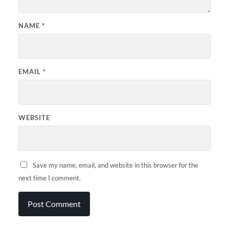
NAME
*
EMAIL
*
WEBSITE
Save my name, email, and website in this browser for the
next time I comment.