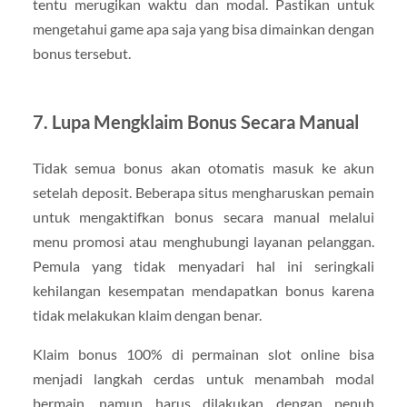
tentu merugikan waktu dan modal. Pastikan untuk
mengetahui game apa saja yang bisa dimainkan dengan
bonus tersebut.
7. Lupa Mengklaim Bonus Secara Manual
Tidak semua bonus akan otomatis masuk ke akun
setelah deposit. Beberapa situs mengharuskan pemain
untuk mengaktifkan bonus secara manual melalui
menu promosi atau menghubungi layanan pelanggan.
Pemula yang tidak menyadari hal ini seringkali
kehilangan kesempatan mendapatkan bonus karena
tidak melakukan klaim dengan benar.
Klaim bonus 100% di permainan slot online bisa
menjadi langkah cerdas untuk menambah modal
bermain, namun harus dilakukan dengan penuh