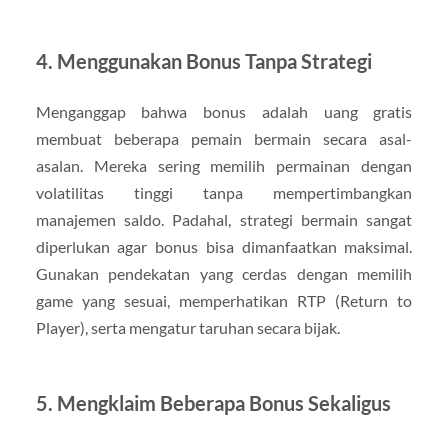
4. Menggunakan Bonus Tanpa Strategi
Menganggap bahwa bonus adalah uang gratis
membuat beberapa pemain bermain secara asal-
asalan. Mereka sering memilih permainan dengan
volatilitas tinggi tanpa mempertimbangkan
manajemen saldo. Padahal, strategi bermain sangat
diperlukan agar bonus bisa dimanfaatkan maksimal.
Gunakan pendekatan yang cerdas dengan memilih
game yang sesuai, memperhatikan RTP (Return to
Player), serta mengatur taruhan secara bijak.
5. Mengklaim Beberapa Bonus Sekaligus