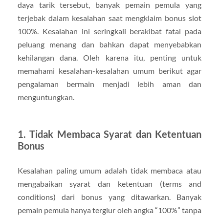
daya tarik tersebut, banyak pemain pemula yang
terjebak dalam kesalahan saat mengklaim bonus slot
100%. Kesalahan ini seringkali berakibat fatal pada
peluang menang dan bahkan dapat menyebabkan
kehilangan dana. Oleh karena itu, penting untuk
memahami kesalahan-kesalahan umum berikut agar
pengalaman bermain menjadi lebih aman dan
menguntungkan.
1. Tidak Membaca Syarat dan Ketentuan
Bonus
Kesalahan paling umum adalah tidak membaca atau
mengabaikan syarat dan ketentuan (terms and
conditions) dari bonus yang ditawarkan. Banyak
pemain pemula hanya tergiur oleh angka “100%” tanpa