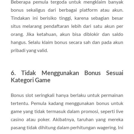
Beberapa pemula tergoda untuk mengklaim banyak
bonus sekaligus dari berbagai platform atau akun.
Tindakan ini berisiko tinggi, karena sebagian besar
situs melarang pendaftaran lebih dari satu akun per
orang. Jika ketahuan, akun bisa diblokir dan saldo
hangus. Selalu klaim bonus secara sah dan pada akun
pribadi yang valid.
6. Tidak Menggunakan Bonus Sesuai
Kategori Game
Bonus slot seringkali hanya berlaku untuk permainan
tertentu. Pemula kadang menggunakan bonus untuk
game yang tidak termasuk dalam promosi, seperti live
casino atau poker. Akibatnya, taruhan yang mereka
pasang tidak dihitung dalam perhitungan wagering. Ini