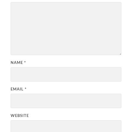
NAME
*
EMAIL
*
WEBSITE