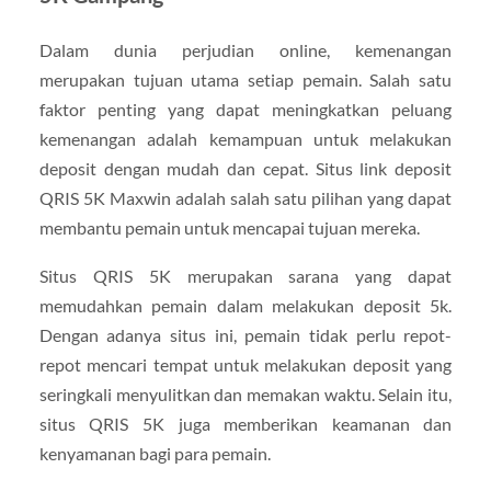
Dalam dunia perjudian online, kemenangan
merupakan tujuan utama setiap pemain. Salah satu
faktor penting yang dapat meningkatkan peluang
kemenangan adalah kemampuan untuk melakukan
deposit dengan mudah dan cepat. Situs link deposit
QRIS 5K Maxwin adalah salah satu pilihan yang dapat
membantu pemain untuk mencapai tujuan mereka.
Situs QRIS 5K merupakan sarana yang dapat
memudahkan pemain dalam melakukan deposit 5k.
Dengan adanya situs ini, pemain tidak perlu repot-
repot mencari tempat untuk melakukan deposit yang
seringkali menyulitkan dan memakan waktu. Selain itu,
situs QRIS 5K juga memberikan keamanan dan
kenyamanan bagi para pemain.