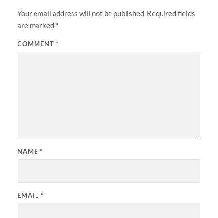
Your email address will not be published.
Required fields
are marked
*
COMMENT
*
NAME
*
EMAIL
*