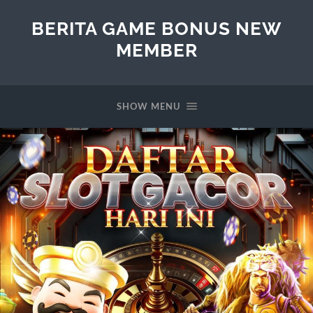
BERITA GAME BONUS NEW
MEMBER
SHOW MENU