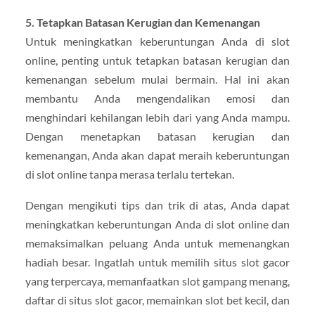
5. Tetapkan Batasan Kerugian dan Kemenangan
Untuk meningkatkan keberuntungan Anda di slot
online, penting untuk tetapkan batasan kerugian dan
kemenangan sebelum mulai bermain. Hal ini akan
membantu Anda mengendalikan emosi dan
menghindari kehilangan lebih dari yang Anda mampu.
Dengan menetapkan batasan kerugian dan
kemenangan, Anda akan dapat meraih keberuntungan
di slot online tanpa merasa terlalu tertekan.
Dengan mengikuti tips dan trik di atas, Anda dapat
meningkatkan keberuntungan Anda di slot online dan
memaksimalkan peluang Anda untuk memenangkan
hadiah besar. Ingatlah untuk memilih situs slot gacor
yang terpercaya, memanfaatkan slot gampang menang,
daftar di situs slot gacor, memainkan slot bet kecil, dan