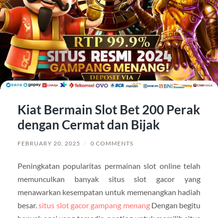
Kiat Bermain Slot Bet 200 Perak
dengan Cermat dan Bijak
FEBRUARY 20, 2025
/
0 COMMENTS
Peningkatan popularitas permainan slot online telah
memunculkan banyak situs slot gacor yang
menawarkan kesempatan untuk memenangkan hadiah
besar.
situs slot gacor gampang menang
Dengan begitu