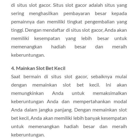
di situs slot gacor. Situs slot gacor adalah situs yang
sering menghasilkan pembayaran besar kepada
pemainnya dan memiliki tingkat pengembalian yang
tinggi. Dengan mendaftar di situs slot gacor, Anda akan
memiliki kesempatan yang lebih besar untuk
memenangkan hadiah besar dan meraih
keberuntungan.
4. Mainkan Slot Bet Kecil
Saat bermain di situs slot gacor, sebaiknya mulai
dengan memainkan slot bet kecil. Ini akan
memungkinkan Anda untuk memaksimalkan
keberuntungan Anda dan mempertahankan modal
Anda dalam jangka panjang. Dengan memainkan slot
bet kecil, Anda akan memiliki lebih banyak kesempatan
untuk memenangkan hadiah besar dan meraih
keberuntungan.