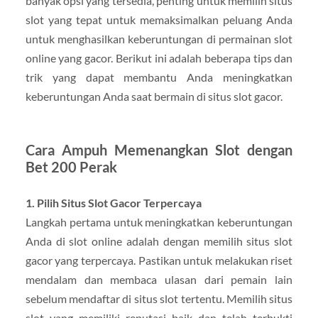
banyak opsi yang tersedia, penting untuk memilih situs
slot yang tepat untuk memaksimalkan peluang Anda
untuk menghasilkan keberuntungan di permainan slot
online yang gacor. Berikut ini adalah beberapa tips dan
trik yang dapat membantu Anda meningkatkan
keberuntungan Anda saat bermain di situs slot gacor.
Cara Ampuh Memenangkan Slot dengan
Bet 200 Perak
1. Pilih Situs Slot Gacor Terpercaya
Langkah pertama untuk meningkatkan keberuntungan
Anda di slot online adalah dengan memilih situs slot
gacor yang terpercaya. Pastikan untuk melakukan riset
mendalam dan membaca ulasan dari pemain lain
sebelum mendaftar di situs slot tertentu. Memilih situs
slot yang memiliki reputasi baik dan telah terbukti