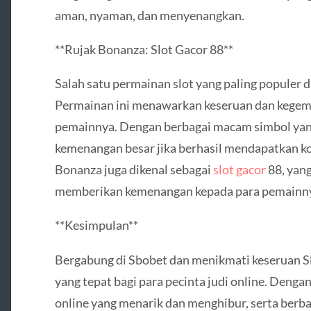
aman, nyaman, dan menyenangkan.
**Rujak Bonanza: Slot Gacor 88**
Salah satu permainan slot yang paling populer 
Permainan ini menawarkan keseruan dan kegembi
pemainnya. Dengan berbagai macam simbol yan
kemenangan besar jika berhasil mendapatkan ko
Bonanza juga dikenal sebagai
slot gacor
88, yang
memberikan kemenangan kepada para pemainn
**Kesimpulan**
Bergabung di Sbobet dan menikmati keseruan Sl
yang tepat bagi para pecinta judi online. Deng
online yang menarik dan menghibur, serta berb