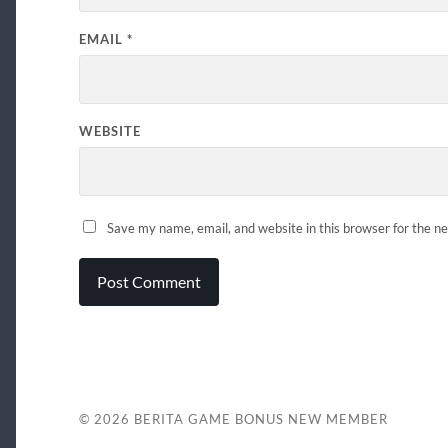
EMAIL
*
WEBSITE
Save my name, email, and website in this browser for the n
© 2026
BERITA GAME BONUS NEW MEMBER