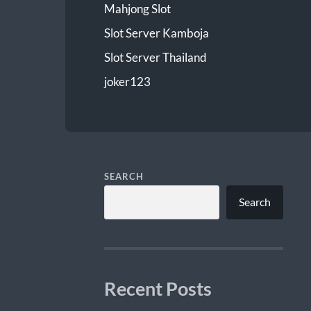
Mahjong Slot
Slot Server Kamboja
Slot Server Thailand
joker123
SEARCH
Search
Recent Posts