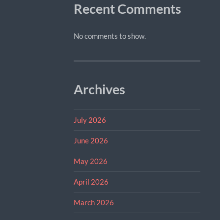
Recent Comments
No comments to show.
Archives
July 2026
June 2026
May 2026
April 2026
March 2026