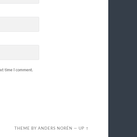
ext time I comment.
THEME BY
ANDERS NORÉN
—
UP ↑