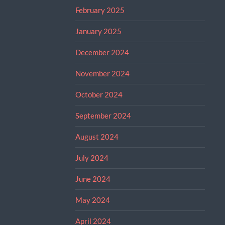
February 2025
January 2025
December 2024
November 2024
October 2024
September 2024
August 2024
July 2024
June 2024
May 2024
April 2024