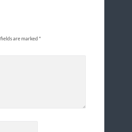
fields are marked
*