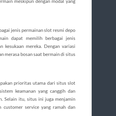
ermain meskipun dengan modal yang
agai jenis permainan slot resmi depo
ain dapat memilih berbagai jenis
an kesukaan mereka. Dengan variasi
n merasa bosan saat bermain di situs
an prioritas utama dari situs slot
 sistem keamanan yang canggih dan
 Selain itu, situs ini juga menjamin
n customer service yang ramah dan