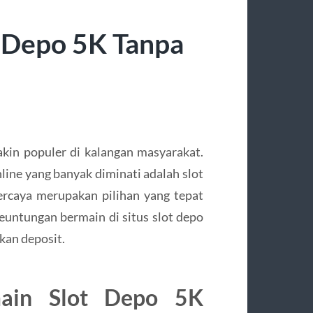
t Depo 5K Tanpa
makin populer di kalangan masyarakat.
line yang banyak diminati adalah slot
percaya merupakan pilihan yang tepat
keuntungan bermain di situs slot depo
kan deposit.
ain Slot Depo 5K