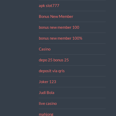
apk slot777
Bonus New Member
bonus new member 100
bonus new member 100%
Casino
depo 25 bonus 25
deposit via qris
Joker 123
Judi Bola
live casino
mahjong