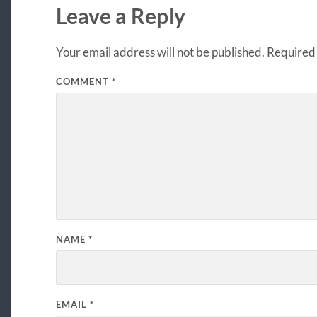
Leave a Reply
Your email address will not be published.
Required 
COMMENT
*
NAME
*
EMAIL
*