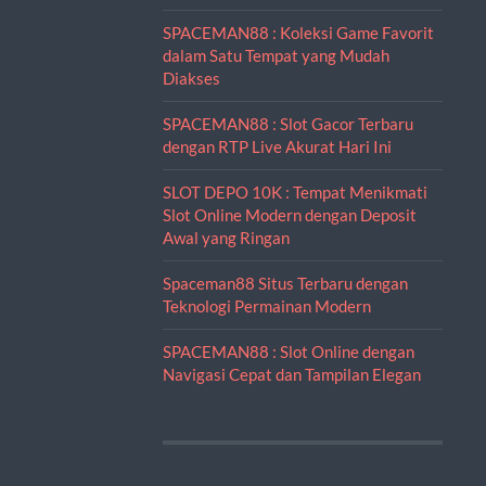
SPACEMAN88 : Koleksi Game Favorit
dalam Satu Tempat yang Mudah
Diakses
SPACEMAN88 : Slot Gacor Terbaru
dengan RTP Live Akurat Hari Ini
SLOT DEPO 10K : Tempat Menikmati
Slot Online Modern dengan Deposit
Awal yang Ringan
Spaceman88 Situs Terbaru dengan
Teknologi Permainan Modern
SPACEMAN88 : Slot Online dengan
Navigasi Cepat dan Tampilan Elegan