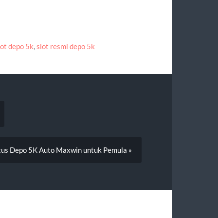
lot depo 5k
,
slot resmi depo 5k
tus Depo 5K Auto Maxwin untuk Pemula »