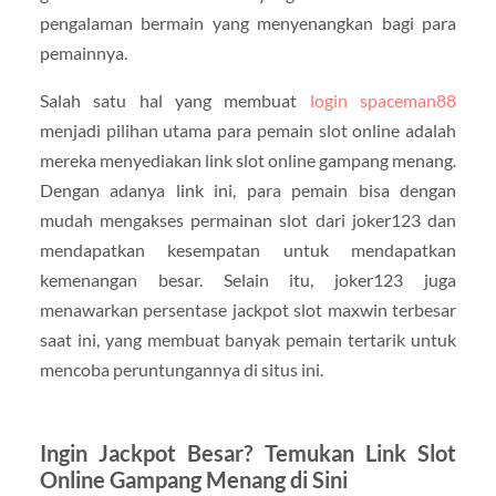
pengalaman bermain yang menyenangkan bagi para
pemainnya.
Salah satu hal yang membuat
login spaceman88
menjadi pilihan utama para pemain slot online adalah
mereka menyediakan link slot online gampang menang.
Dengan adanya link ini, para pemain bisa dengan
mudah mengakses permainan slot dari joker123 dan
mendapatkan kesempatan untuk mendapatkan
kemenangan besar. Selain itu, joker123 juga
menawarkan persentase jackpot slot maxwin terbesar
saat ini, yang membuat banyak pemain tertarik untuk
mencoba peruntungannya di situs ini.
Ingin Jackpot Besar? Temukan Link Slot
Online Gampang Menang di Sini