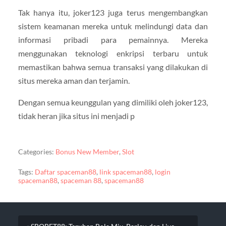
Tak hanya itu, joker123 juga terus mengembangkan
sistem keamanan mereka untuk melindungi data dan
informasi pribadi para pemainnya. Mereka
menggunakan teknologi enkripsi terbaru untuk
memastikan bahwa semua transaksi yang dilakukan di
situs mereka aman dan terjamin.
Dengan semua keunggulan yang dimiliki oleh joker123,
tidak heran jika situs ini menjadi p
Categories:
Bonus New Member
,
Slot
Tags:
Daftar spaceman88
,
link spaceman88
,
login
spaceman88
,
spaceman 88
,
spaceman88