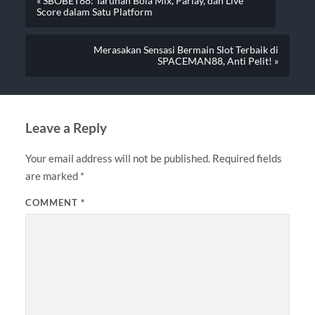
« SBOBET88: Taruhan Bola Mix, Parlay, dan Live
Score dalam Satu Platform
Merasakan Sensasi Bermain Slot Terbaik di
SPACEMAN88, Anti Pelit! »
Leave a Reply
Your email address will not be published.
Required fields
are marked
*
COMMENT
*