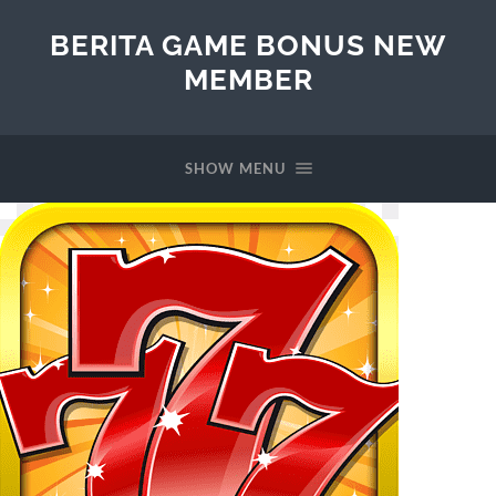
BERITA GAME BONUS NEW
MEMBER
SHOW MENU