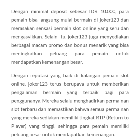
Dengan minimal deposit sebesar IDR 10.000, para
pemain bisa langsung mulai bermain di joker123 dan
merasakan sensasi bermain slot online yang seru dan
mengasyikkan. Selain itu, joker123 juga menyediakan
berbagai macam promo dan bonus menarik yang bisa
meningkatkan peluang para pemain untuk
mendapatkan kemenangan besar.
Dengan reputasi yang baik di kalangan pemain slot
online, joker123 terus berupaya untuk memberikan
pengalaman bermain yang terbaik bagi para
penggunanya. Mereka selalu menghadirkan permainan
slot terbaru dan memastikan bahwa semua permainan
yang mereka sediakan memiliki tingkat RTP (Return to
Player) yang tinggi, sehingga para pemain memiliki
peluang besar untuk mendapatkan kemenangan.