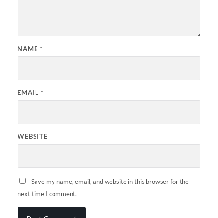
NAME
*
EMAIL
*
WEBSITE
Save my name, email, and website in this browser for the
next time I comment.