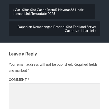
« Cari Situs Slot Gacor Resmi? Neymar88 Hadir
dengan Link Terupdate 2025
Dapatkan Kemenangan Besar di Slot Thailand Server
Gacor No 1 Hari Ini »
Leave a Reply
Your email address will not be published.
Required fields
are marked
*
COMMENT
*