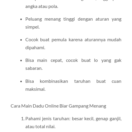
angka atau pola.
Peluang menang tinggi dengan aturan yang
simpel.
Cocok buat pemula karena aturannya mudah
dipahami.
Bisa main cepat, cocok buat lo yang gak
sabaran.
Bisa kombinasikan taruhan buat cuan
maksimal.
Cara Main Dadu Online Biar Gampang Menang
Pahami jenis taruhan: besar kecil, genap ganjil,
atau total nilai.