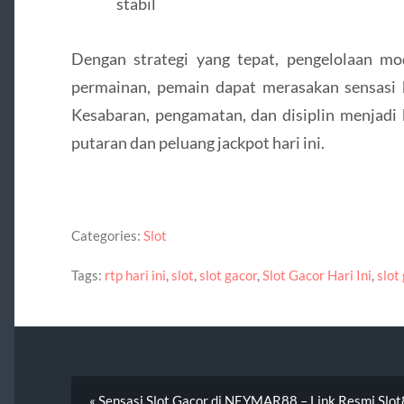
stabil
Dengan strategi yang tepat, pengelolaan mo
permainan, pemain dapat merasakan sensasi k
Kesabaran, pengamatan, dan disiplin menjadi
putaran dan peluang jackpot hari ini.
Categories:
Slot
Tags:
rtp hari ini
,
slot
,
slot gacor
,
Slot Gacor Hari Ini
,
slot
« Sensasi Slot Gacor di NEYMAR88 – Link Resmi Slo