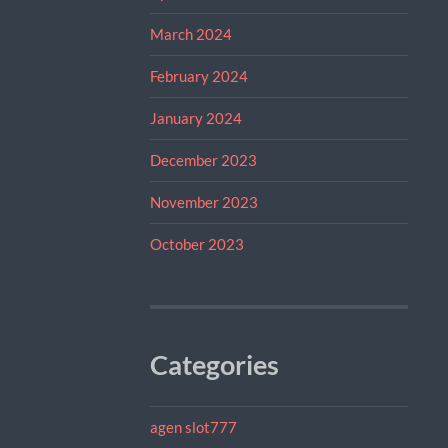
March 2024
February 2024
January 2024
December 2023
November 2023
October 2023
Categories
agen slot777