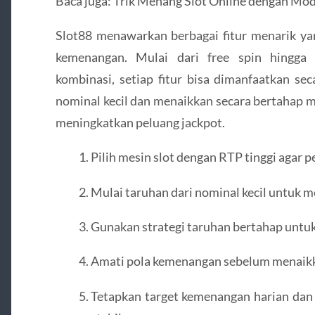
Baca juga: Trik Menang Slot Online dengan Mo
Slot88 menawarkan berbagai fitur menarik 
kemenangan. Mulai dari free spin hingga
kombinasi, setiap fitur bisa dimanfaatkan se
nominal kecil dan menaikkan secara bertahap 
meningkatkan peluang jackpot.
Pilih mesin slot dengan RTP tinggi agar 
Mulai taruhan dari nominal kecil untuk m
Gunakan strategi taruhan bertahap untu
Amati pola kemenangan sebelum menaik
Tetapkan target kemenangan harian dan 