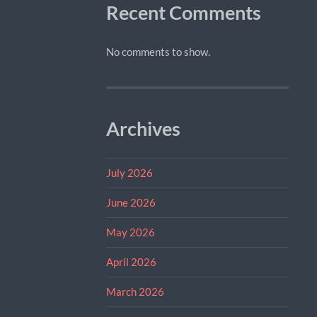
Recent Comments
No comments to show.
Archives
July 2026
June 2026
May 2026
April 2026
March 2026