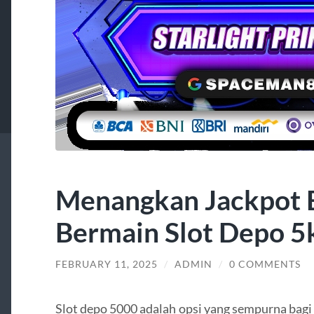
Menangkan Jackpot 
Bermain Slot Depo 5
FEBRUARY 11, 2025
/
ADMIN
/
0 COMMENTS
Slot depo 5000 adalah opsi yang sempurna bagi