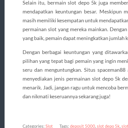
Selain itu, bermain slot depo 5k juga membe
mendapatkan keuntungan besar. Meskipun mo
masih memiliki kesempatan untuk mendapatkan 
permainan slot yang mereka mainkan. Dengan 
yang baik, pemain dapat meningkatkan jumlah k
Dengan berbagai keuntungan yang ditawarka
pilihan yang tepat bagi pemain yang ingin me
seru dan menguntungkan. Situs spaceman88 ad
menyediakan jenis permainan slot depo 5k den
menarik. Jadi, jangan ragu untuk mencoba berm
dan nikmati keseruannya sekarang juga!
Categories:
Slot
Tags:
deposit 5000
,
slot depo 5k
,
slo