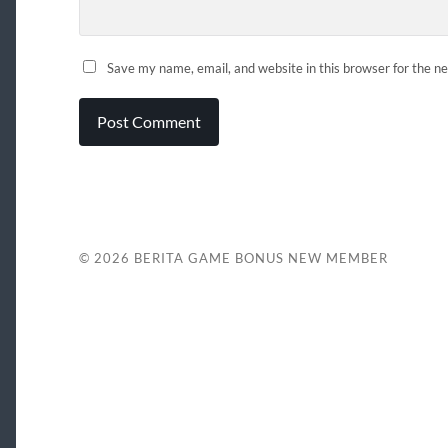
Save my name, email, and website in this browser for the n
© 2026
BERITA GAME BONUS NEW MEMBER