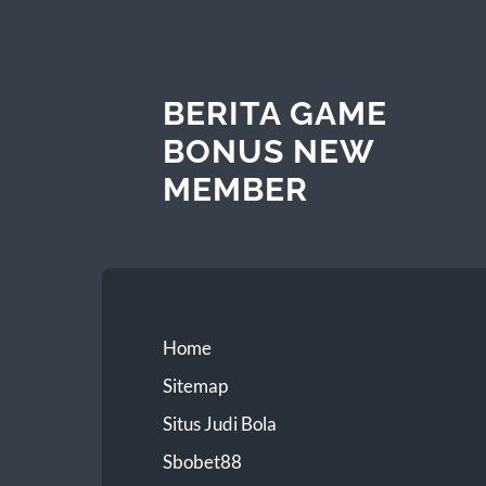
BERITA GAME
BONUS NEW
MEMBER
Home
Sitemap
Situs Judi Bola
Sbobet88