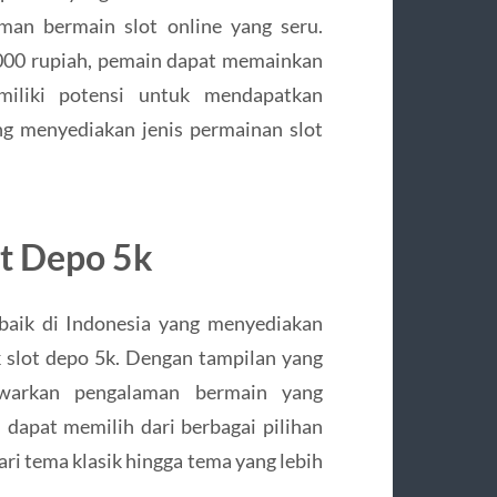
man bermain slot online yang seru.
000 rupiah, pemain dapat memainkan
miliki potensi untuk mendapatkan
ang menyediakan jenis permainan slot
t Depo 5k
rbaik di Indonesia yang menyediakan
k slot depo 5k. Dengan tampilan yang
nawarkan pengalaman bermain yang
dapat memilih dari berbagai pilihan
dari tema klasik hingga tema yang lebih