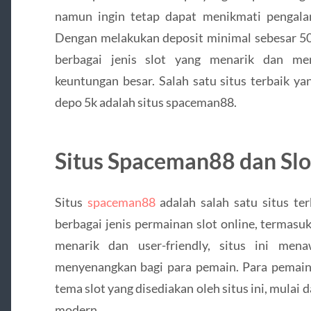
namun ingin tetap dapat menikmati pengala
Dengan melakukan deposit minimal sebesar 5
berbagai jenis slot yang menarik dan me
keuntungan besar. Salah satu situs terbaik y
depo 5k adalah situs spaceman88.
Situs Spaceman88 dan Slo
Situs
spaceman88
adalah salah satu situs te
berbagai jenis permainan slot online, termasu
menarik dan user-friendly, situs ini me
menyenangkan bagi para pemain. Para pemain 
tema slot yang disediakan oleh situs ini, mulai 
modern.