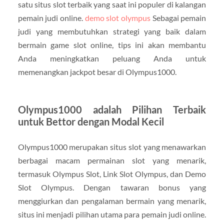
satu situs slot terbaik yang saat ini populer di kalangan
pemain judi online.
demo slot olympus
Sebagai pemain
judi yang membutuhkan strategi yang baik dalam
bermain game slot online, tips ini akan membantu
Anda meningkatkan peluang Anda untuk
memenangkan jackpot besar di Olympus1000.
Olympus1000 adalah Pilihan Terbaik
untuk Bettor dengan Modal Kecil
Olympus1000 merupakan situs slot yang menawarkan
berbagai macam permainan slot yang menarik,
termasuk Olympus Slot, Link Slot Olympus, dan Demo
Slot Olympus. Dengan tawaran bonus yang
menggiurkan dan pengalaman bermain yang menarik,
situs ini menjadi pilihan utama para pemain judi online.