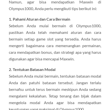
Namun, agar bisa mendapatkan Maxwin di
Olympus1000, Anda perlu mengikuti tips berikut ini:
1. Pahami Aturan dan Cara Bermain
Sebelum Anda mulai bermain di Olympus1000,
pastikan Anda telah memahami aturan dan cara
bermain setiap game slot yang tersedia. Anda harus
mengerti bagaimana cara memenangkan permainan,
cara mendapatkan bonus, dan strategi apa yang harus
digunakan agar bisa mencapai Maxwin.
2. Tentukan Batasan Modal
Sebelum Anda mulai bermain, tentukan batasan modal
Anda dan patuhi batasan tersebut. Jangan terlalu
bernafsu untuk terus bermain meskipun Anda sedang
mengalami kekalahan. Tetap tenang dan bijak dalam
mengelola modal Anda agar bisa mendapatkan
keuntungan yang maksimal di Olympus1000.