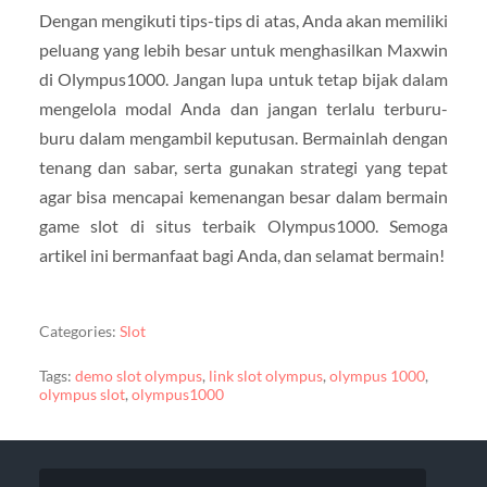
Dengan mengikuti tips-tips di atas, Anda akan memiliki
peluang yang lebih besar untuk menghasilkan Maxwin
di Olympus1000. Jangan lupa untuk tetap bijak dalam
mengelola modal Anda dan jangan terlalu terburu-
buru dalam mengambil keputusan. Bermainlah dengan
tenang dan sabar, serta gunakan strategi yang tepat
agar bisa mencapai kemenangan besar dalam bermain
game slot di situs terbaik Olympus1000. Semoga
artikel ini bermanfaat bagi Anda, dan selamat bermain!
Categories:
Slot
Tags:
demo slot olympus
,
link slot olympus
,
olympus 1000
,
olympus slot
,
olympus1000