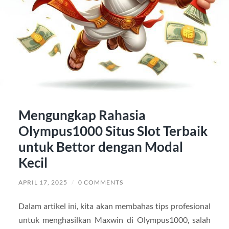
Mengungkap Rahasia
Olympus1000 Situs Slot Terbaik
untuk Bettor dengan Modal
Kecil
APRIL 17, 2025
/
0 COMMENTS
Dalam artikel ini, kita akan membahas tips profesional
untuk menghasilkan Maxwin di Olympus1000, salah