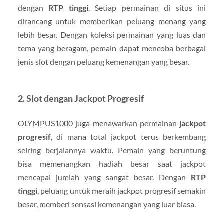
dengan
RTP tinggi
. Setiap permainan di situs ini
dirancang untuk memberikan peluang menang yang
lebih besar. Dengan koleksi permainan yang luas dan
tema yang beragam, pemain dapat mencoba berbagai
jenis slot dengan peluang kemenangan yang besar.
2.
Slot dengan Jackpot Progresif
OLYMPUS1000 juga menawarkan permainan
jackpot
progresif
, di mana total jackpot terus berkembang
seiring berjalannya waktu. Pemain yang beruntung
bisa memenangkan hadiah besar saat jackpot
mencapai jumlah yang sangat besar. Dengan
RTP
tinggi
, peluang untuk meraih jackpot progresif semakin
besar, memberi sensasi kemenangan yang luar biasa.