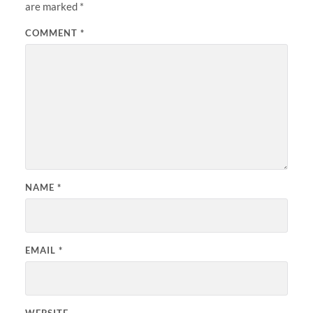
are marked
*
COMMENT
*
NAME
*
EMAIL
*