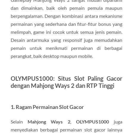
dan dimainkan, baik oleh pemain pemula maupun
berpengalaman. Dengan kombinasi antara mekanisme
permainan yang sederhana dan fitur-fitur bonus yang
melimpah, game ini cocok untuk semua jenis pemain.
Desain antarmuka yang responsif juga memudahkan
pemain untuk menikmati permainan di berbagai
perangkat, baik desktop maupun mobile.
OLYMPUS1000: Situs Slot Paling Gacor
dengan Mahjong Ways 2 dan RTP Tinggi
1.
Ragam Permainan Slot Gacor
Selain
Mahjong Ways 2
,
OLYMPUS1000
juga
menyediakan berbagai permainan slot gacor lainnya