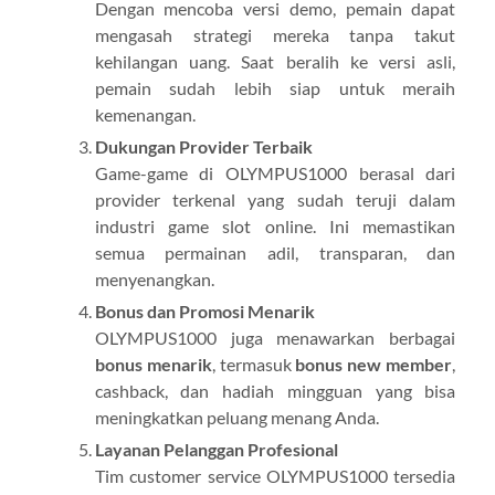
Dengan mencoba versi demo, pemain dapat
mengasah strategi mereka tanpa takut
kehilangan uang. Saat beralih ke versi asli,
pemain sudah lebih siap untuk meraih
kemenangan.
Dukungan Provider Terbaik
Game-game di OLYMPUS1000 berasal dari
provider terkenal yang sudah teruji dalam
industri game slot online. Ini memastikan
semua permainan adil, transparan, dan
menyenangkan.
Bonus dan Promosi Menarik
OLYMPUS1000 juga menawarkan berbagai
bonus menarik
, termasuk
bonus new member
,
cashback, dan hadiah mingguan yang bisa
meningkatkan peluang menang Anda.
Layanan Pelanggan Profesional
Tim customer service OLYMPUS1000 tersedia