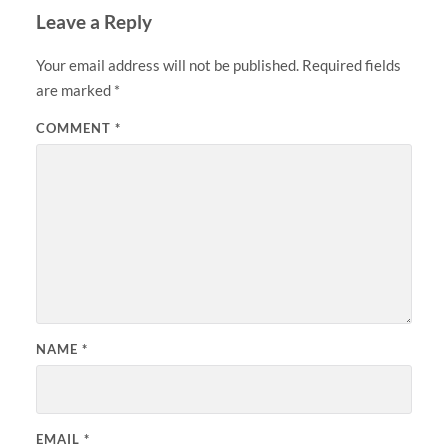
Leave a Reply
Your email address will not be published.
Required fields
are marked
*
COMMENT
*
NAME
*
EMAIL
*