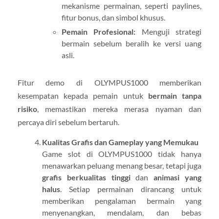
mekanisme permainan, seperti paylines,
fitur bonus, dan simbol khusus.
Pemain Profesional:
Menguji strategi
bermain sebelum beralih ke versi uang
asli.
Fitur demo di OLYMPUS1000 memberikan
kesempatan kepada pemain untuk
bermain tanpa
risiko
, memastikan mereka merasa nyaman dan
percaya diri sebelum bertaruh.
Kualitas Grafis dan Gameplay yang Memukau
Game slot di OLYMPUS1000 tidak hanya
menawarkan peluang menang besar, tetapi juga
grafis berkualitas tinggi
dan
animasi yang
halus
. Setiap permainan dirancang untuk
memberikan pengalaman bermain yang
menyenangkan, mendalam, dan bebas