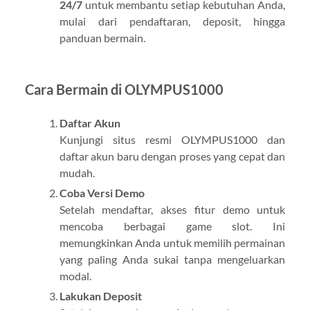
24/7
untuk membantu setiap kebutuhan Anda,
mulai dari pendaftaran, deposit, hingga
panduan bermain.
Cara Bermain di OLYMPUS1000
Daftar Akun
Kunjungi situs resmi OLYMPUS1000 dan
daftar akun baru dengan proses yang cepat dan
mudah.
Coba Versi Demo
Setelah mendaftar, akses fitur demo untuk
mencoba berbagai game slot. Ini
memungkinkan Anda untuk memilih permainan
yang paling Anda sukai tanpa mengeluarkan
modal.
Lakukan Deposit