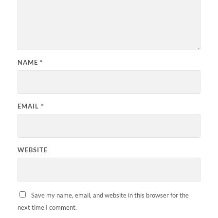
NAME
*
EMAIL
*
WEBSITE
Save my name, email, and website in this browser for the
next time I comment.