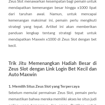
Zeus Slot menawarkan kesempatan bagi pemain untuk
mendapatkan kemenangan besar hingga x1000 lipat
dari taruhan awal. Namun, untuk mencapai
kemenangan maksimal ini, pemain perlu mengikuti
strategi yang tepat. Artikel ini akan memberikan
panduan lengkap tentang strategi tepat untuk
mendapatkan Maxwin x1000 di Zeus Slot dengan bet
kecil.
Trik Jitu Memenangkan Hadiah Besar di
Zeus Slot dengan Link Login Bet Kecil dan
Auto Maxwin
1. Memilih Situs Zeus Slot yang Terpercaya
Sebelum memulai permainan Zeus Slot, pemain perlu
memastikan bahwa mereka memiliki akses ke situs judi