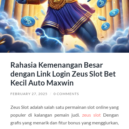
Rahasia Kemenangan Besar
dengan Link Login Zeus Slot Bet
Kecil Auto Maxwin
FEBRUARY 27, 2025
/
0 COMMENTS
Zeus Slot adalah salah satu permainan slot online yang
populer di kalangan pemain judi.
zeus slot
Dengan
grafis yang menarik dan fitur bonus yang menggiurkan,