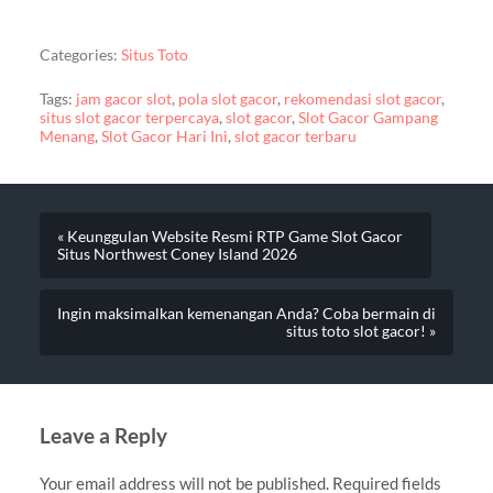
Categories:
Situs Toto
Tags:
jam gacor slot
,
pola slot gacor
,
rekomendasi slot gacor
,
situs slot gacor terpercaya
,
slot gacor
,
Slot Gacor Gampang
Menang
,
Slot Gacor Hari Ini
,
slot gacor terbaru
« Keunggulan Website Resmi RTP Game Slot Gacor
Situs Northwest Coney Island 2026
Ingin maksimalkan kemenangan Anda? Coba bermain di
situs toto slot gacor! »
Leave a Reply
Your email address will not be published.
Required fields