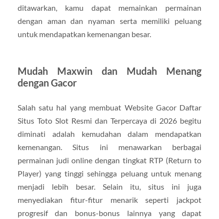
ditawarkan, kamu dapat memainkan permainan
dengan aman dan nyaman serta memiliki peluang
untuk mendapatkan kemenangan besar.
Mudah Maxwin dan Mudah Menang
dengan Gacor
Salah satu hal yang membuat Website Gacor Daftar
Situs Toto Slot Resmi dan Terpercaya di 2026 begitu
diminati adalah kemudahan dalam mendapatkan
kemenangan. Situs ini menawarkan berbagai
permainan judi online dengan tingkat RTP (Return to
Player) yang tinggi sehingga peluang untuk menang
menjadi lebih besar. Selain itu, situs ini juga
menyediakan fitur-fitur menarik seperti jackpot
progresif dan bonus-bonus lainnya yang dapat