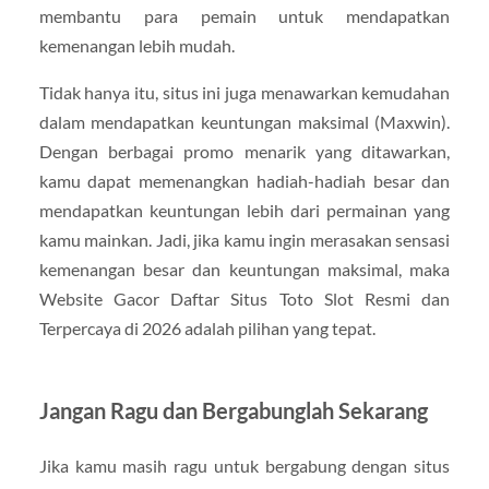
membantu para pemain untuk mendapatkan
kemenangan lebih mudah.
Tidak hanya itu, situs ini juga menawarkan kemudahan
dalam mendapatkan keuntungan maksimal (Maxwin).
Dengan berbagai promo menarik yang ditawarkan,
kamu dapat memenangkan hadiah-hadiah besar dan
mendapatkan keuntungan lebih dari permainan yang
kamu mainkan. Jadi, jika kamu ingin merasakan sensasi
kemenangan besar dan keuntungan maksimal, maka
Website Gacor Daftar Situs Toto Slot Resmi dan
Terpercaya di 2026 adalah pilihan yang tepat.
Jangan Ragu dan Bergabunglah Sekarang
Jika kamu masih ragu untuk bergabung dengan situs