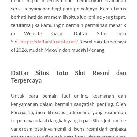
online dapat dipercaya dan memberikan keamanan
serta kenyamanan bagi para pemainnya. Kamu harus
berhati-hati dalam memilih situs judi online yang tepat,
terutama jika kamu ingin bermain permainan menarik
di Website Gacor Daftar Situs Toto
Slot
https://daftarsitustoto.net/
Resmi dan Terpercaya
di 2026, mudah Maxwin dan mudah Menang.
Daftar Situs Toto Slot Resmi dan
Terpercaya
Untuk para pemain judi online, keamanan dan
kenyamanan dalam bermain sangatlah penting. Oleh
karena itu, memilih situs judi online yang resmi dan
terpercaya adalah langkah yang tepat. Situs judi online
yang resmi pastinya memiliki lisensi resmi dari lembaga
pengawas perjudian sehingga kamu dapat memainkan