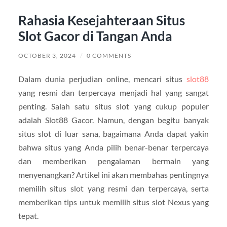
Rahasia Kesejahteraan Situs
Slot Gacor di Tangan Anda
OCTOBER 3, 2024
/
0 COMMENTS
Dalam dunia perjudian online, mencari situs
slot88
yang resmi dan terpercaya menjadi hal yang sangat
penting. Salah satu situs slot yang cukup populer
adalah Slot88 Gacor. Namun, dengan begitu banyak
situs slot di luar sana, bagaimana Anda dapat yakin
bahwa situs yang Anda pilih benar-benar terpercaya
dan memberikan pengalaman bermain yang
menyenangkan? Artikel ini akan membahas pentingnya
memilih situs slot yang resmi dan terpercaya, serta
memberikan tips untuk memilih situs slot Nexus yang
tepat.