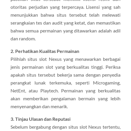
otoritas perjudian yang terpercaya. Lisensi yang sah
menunjukkan bahwa situs tersebut telah melewati
serangkaian tes dan audit yang ketat, dan memastikan
bahwa semua permainan yang ditawarkan adalah adil
dan random.
2. Perhatikan Kualitas Permainan
Pilihlah situs slot Nexus yang menawarkan berbagai
jenis permainan slot yang berkualitas tinggi. Periksa
apakah situs tersebut bekerja sama dengan penyedia
perangkat lunak terkemuka, seperti Microgaming,
NetEnt, atau Playtech. Permainan yang berkualitas
akan memberikan pengalaman bermain yang lebih
menyenangkan dan menarik.
3. Tinjau Ulasan dan Reputasi
Sebelum bergabung dengan situs slot Nexus tertentu,