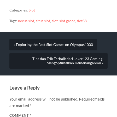
Categories:
Slot
Tags:
nexus slot
,
situs slot
,
slot
,
slot gacor
,
slot88
« Exploring the Best Slot Games on Olympus1000
Tips dan Trik Terbaik dari Joker123 Gaming:
Mengoptimalkan Kemenanganmu »
Leave a Reply
Your email address will not be published.
Required fields
are marked
*
COMMENT
*