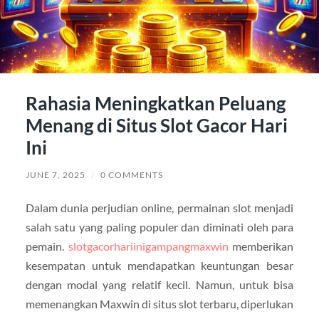
Rahasia Meningkatkan Peluang
Menang di Situs Slot Gacor Hari
Ini
JUNE 7, 2025
/
0 COMMENTS
Dalam dunia perjudian online, permainan slot menjadi
salah satu yang paling populer dan diminati oleh para
pemain.
slotgacorhariinigampangmaxwin
memberikan
kesempatan untuk mendapatkan keuntungan besar
dengan modal yang relatif kecil. Namun, untuk bisa
memenangkan Maxwin di situs slot terbaru, diperlukan