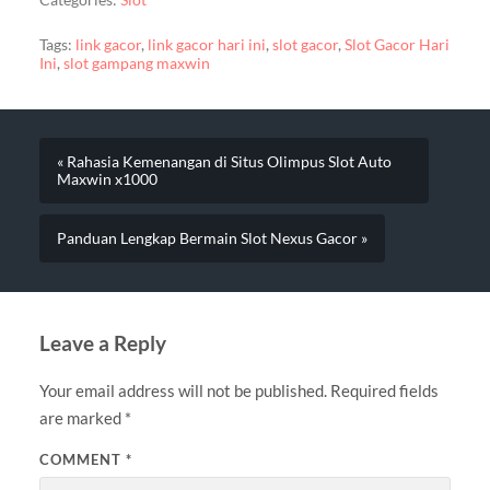
Categories:
Slot
Tags:
link gacor
,
link gacor hari ini
,
slot gacor
,
Slot Gacor Hari
Ini
,
slot gampang maxwin
« Rahasia Kemenangan di Situs Olimpus Slot Auto
Maxwin x1000
Panduan Lengkap Bermain Slot Nexus Gacor »
Leave a Reply
Your email address will not be published.
Required fields
are marked
*
COMMENT
*