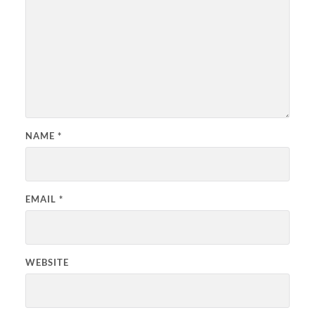
NAME
*
EMAIL
*
WEBSITE