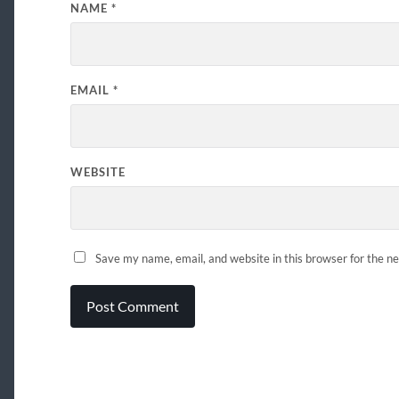
NAME
*
EMAIL
*
WEBSITE
Save my name, email, and website in this browser for the n