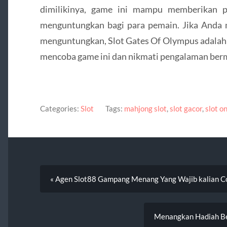
dimilikinya, game ini mampu memberikan 
menguntungkan bagi para pemain. Jika Anda 
menguntungkan, Slot Gates Of Olympus adalah p
mencoba game ini dan nikmati pengalaman be
Categories:
Slot
Tags:
mahjong slot
,
slot gacor
,
slot o
« Agen Slot88 Gampang Menang Yang Wajib kalian 
Menangkan Hadiah Bes