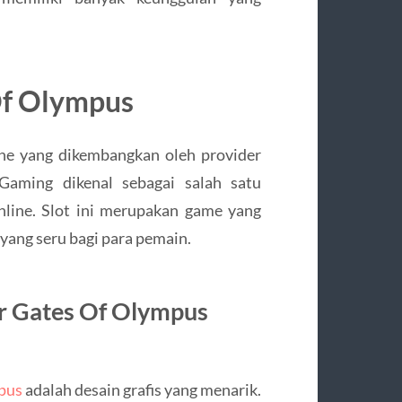
Of Olympus
ne yang dikembangkan oleh provider
Gaming dikenal sebagai salah satu
online. Slot ini merupakan game yang
ang seru bagi para pemain.
r Gates Of Olympus
pus
adalah desain grafis yang menarik.