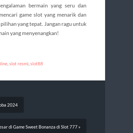
pengalaman bermain yang seru dan
mencari game slot yang menarik dan
ilihan yang tepat. Jangan ragu untuk
rmain yang menyenangkan!
nline
,
slot resmi
,
slot88
Coba 2024
ar di Game Sweet Bonanza di Slot 777 »