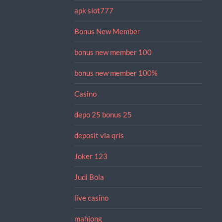
apk slot777
Bonus New Member
bonus new member 100
bonus new member 100%
Casino
depo 25 bonus 25
deposit via qris
Joker 123
Judi Bola
live casino
mahjong