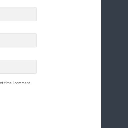
ext time I comment.