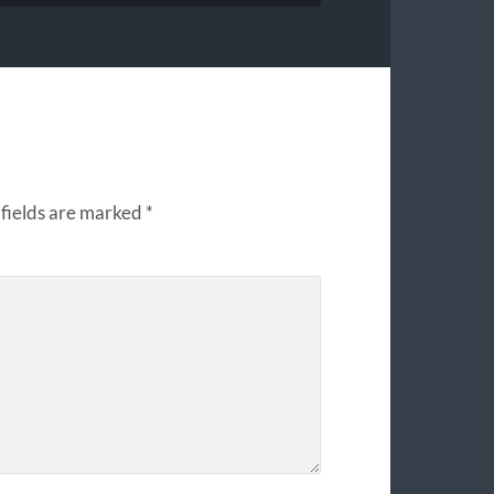
fields are marked
*