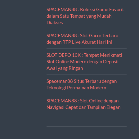
SPACEMAN88 : Koleksi Game Favorit
dalam Satu Tempat yang Mudah
Diakses
SPACEMAN88 : Slot Gacor Terbaru
dengan RTP Live Akurat Hari Ini
SLOT DEPO 10K : Tempat Menikmati
Slot Online Modern dengan Deposit
Awal yang Ringan
Spaceman88 Situs Terbaru dengan
Teknologi Permainan Modern
SPACEMAN88 : Slot Online dengan
Navigasi Cepat dan Tampilan Elegan