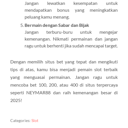
Jangan lewatkan kesempatan untuk
mendapatkan bonus yang meningkatkan
peluang kamu menang.
Bermain dengan Sabar dan Bijak
Jangan terburu-buru untuk mengejar
kemenangan. Nikmati permainan dan jangan
ragu untuk berhenti jika sudah mencapai target.
Dengan memilih situs bet yang tepat dan mengikuti
tips di atas, kamu bisa menjadi pemain slot terbaik
yang menguasai permainan. Jangan ragu untuk
mencoba bet 100, 200, atau 400 di situs terpercaya
seperti NEYMAR88 dan raih kemenangan besar di
2025!
Categories:
Slot