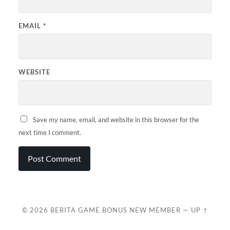
EMAIL
*
WEBSITE
Save my name, email, and website in this browser for the
next time I comment.
© 2026
BERITA GAME BONUS NEW MEMBER
—
UP ↑