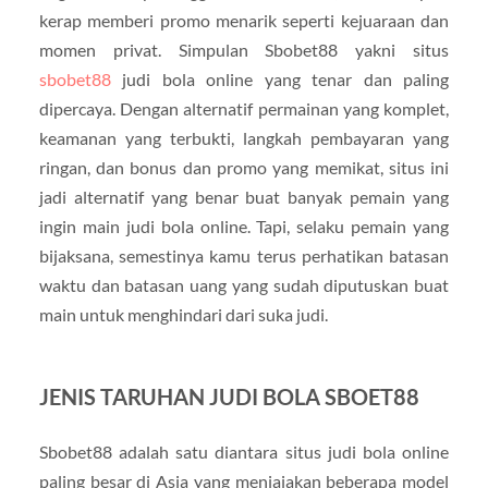
kerap memberi promo menarik seperti kejuaraan dan
momen privat. Simpulan Sbobet88 yakni situs
sbobet88
judi bola online yang tenar dan paling
dipercaya. Dengan alternatif permainan yang komplet,
keamanan yang terbukti, langkah pembayaran yang
ringan, dan bonus dan promo yang memikat, situs ini
jadi alternatif yang benar buat banyak pemain yang
ingin main judi bola online. Tapi, selaku pemain yang
bijaksana, semestinya kamu terus perhatikan batasan
waktu dan batasan uang yang sudah diputuskan buat
main untuk menghindari dari suka judi.
JENIS TARUHAN JUDI BOLA SBOET88
Sbobet88 adalah satu diantara situs judi bola online
paling besar di Asia yang menjajakan beberapa model