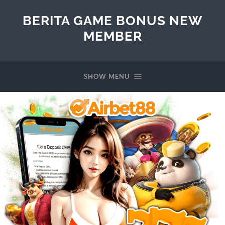
BERITA GAME BONUS NEW
MEMBER
SHOW MENU