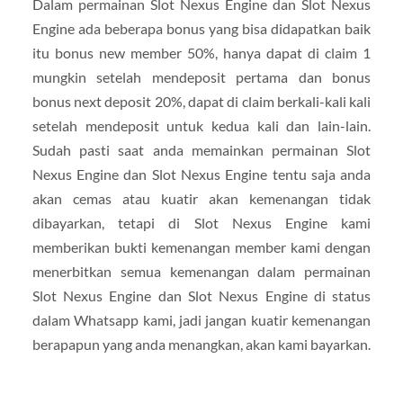
Dalam permainan Slot Nexus Engine dan Slot Nexus
Engine ada beberapa bonus yang bisa didapatkan baik
itu bonus new member 50%, hanya dapat di claim 1
mungkin setelah mendeposit pertama dan bonus
bonus next deposit 20%, dapat di claim berkali-kali kali
setelah mendeposit untuk kedua kali dan lain-lain.
Sudah pasti saat anda memainkan permainan Slot
Nexus Engine dan Slot Nexus Engine tentu saja anda
akan cemas atau kuatir akan kemenangan tidak
dibayarkan, tetapi di Slot Nexus Engine kami
memberikan bukti kemenangan member kami dengan
menerbitkan semua kemenangan dalam permainan
Slot Nexus Engine dan Slot Nexus Engine di status
dalam Whatsapp kami, jadi jangan kuatir kemenangan
berapapun yang anda menangkan, akan kami bayarkan.