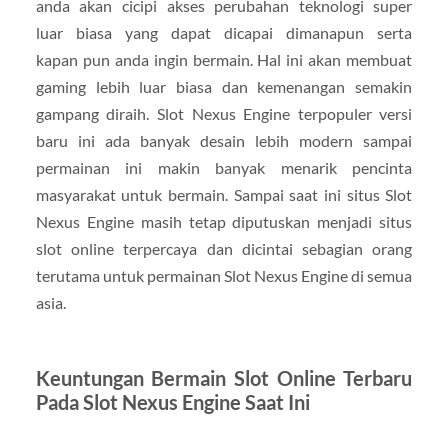
anda akan cicipi akses perubahan teknologi super
luar biasa yang dapat dicapai dimanapun serta
kapan pun anda ingin bermain. Hal ini akan membuat
gaming lebih luar biasa dan kemenangan semakin
gampang diraih. Slot Nexus Engine terpopuler versi
baru ini ada banyak desain lebih modern sampai
permainan ini makin banyak menarik pencinta
masyarakat untuk bermain. Sampai saat ini situs Slot
Nexus Engine masih tetap diputuskan menjadi situs
slot online terpercaya dan dicintai sebagian orang
terutama untuk permainan Slot Nexus Engine di semua
asia.
Keuntungan Bermain Slot Online Terbaru
Pada Slot Nexus Engine Saat Ini