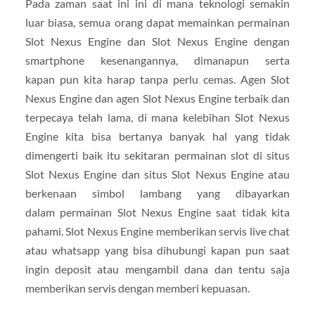
Pada zaman saat ini ini di mana teknologi semakin
luar biasa, semua orang dapat memainkan permainan
Slot Nexus Engine dan Slot Nexus Engine dengan
smartphone kesenangannya, dimanapun serta
kapan pun kita harap tanpa perlu cemas. Agen Slot
Nexus Engine dan agen Slot Nexus Engine terbaik dan
terpecaya telah lama, di mana kelebihan Slot Nexus
Engine kita bisa bertanya banyak hal yang tidak
dimengerti baik itu sekitaran permainan slot di situs
Slot Nexus Engine dan situs Slot Nexus Engine atau
berkenaan simbol lambang yang dibayarkan
dalam permainan Slot Nexus Engine saat tidak kita
pahami. Slot Nexus Engine memberikan servis live chat
atau whatsapp yang bisa dihubungi kapan pun saat
ingin deposit atau mengambil dana dan tentu saja
memberikan servis dengan memberi kepuasan.