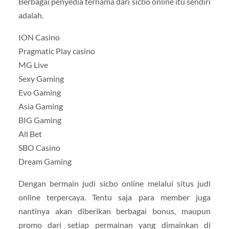
Berbagai penyedia ternama dari sicbo online itu sendiri
adalah.
ION Casino
Pragmatic Play casino
MG Live
Sexy Gaming
Evo Gaming
Asia Gaming
BIG Gaming
All Bet
SBO Casino
Dream Gaming
Dengan bermain judi sicbo online melalui situs judi
online terpercaya. Tentu saja para member juga
nantinya akan diberikan berbagai bonus, maupun
promo dari setiap permainan yang dimainkan di