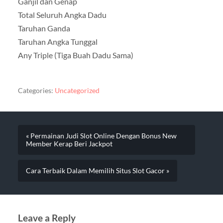
Ganjil dan Genap
Total Seluruh Angka Dadu
Taruhan Ganda
Taruhan Angka Tunggal
Any Triple (Tiga Buah Dadu Sama)
Categories:
Uncategorized
« Permainan Judi Slot Online Dengan Bonus New
Member Kerap Beri Jackpot
Cara Terbaik Dalam Memilih Situs Slot Gacor »
Leave a Reply