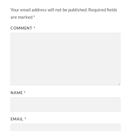
Your email address will not be published.
Required fields
are marked
*
COMMENT
*
NAME
*
EMAIL
*