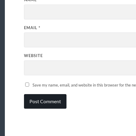
EMAIL
*
WEBSITE
Save my name, email, and website in this browser for the n