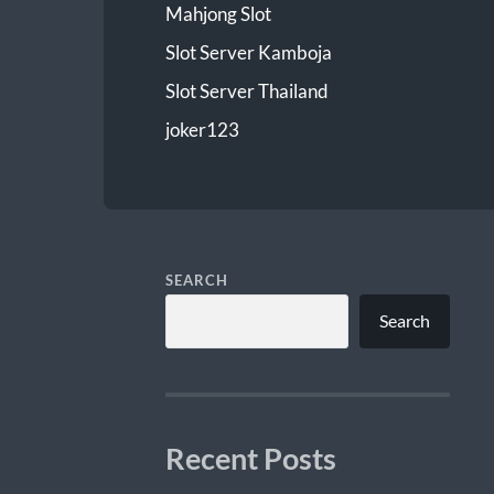
Mahjong Slot
Slot Server Kamboja
Slot Server Thailand
joker123
SEARCH
Search
Recent Posts