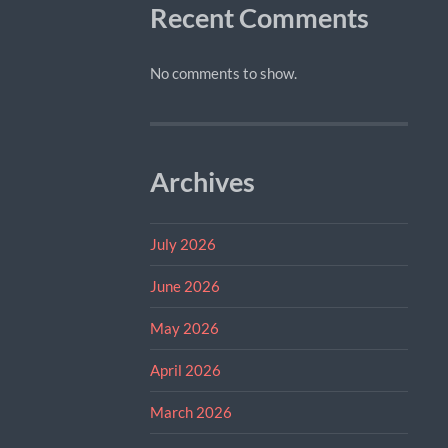
Recent Comments
No comments to show.
Archives
July 2026
June 2026
May 2026
April 2026
March 2026