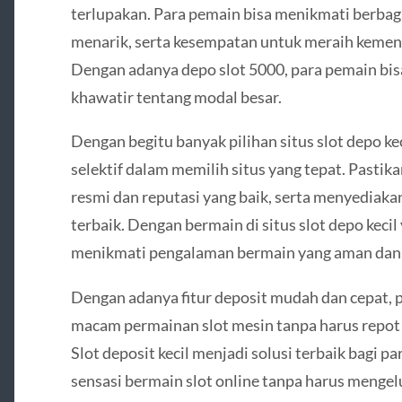
terlupakan. Para pemain bisa menikmati berba
menarik, serta kesempatan untuk meraih kemena
Dengan adanya depo slot 5000, para pemain bi
khawatir tentang modal besar.
Dengan begitu banyak pilihan situs slot depo ke
selektif dalam memilih situs yang tepat. Pastikan
resmi dan reputasi yang baik, serta menyediak
terbaik. Dengan bermain di situs slot depo kecil
menikmati pengalaman bermain yang aman dan
Dengan adanya fitur deposit mudah dan cepat, 
macam permainan slot mesin tanpa harus repot 
Slot deposit kecil menjadi solusi terbaik bagi 
sensasi bermain slot online tanpa harus mengel