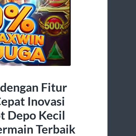
 dengan Fitur
epat Inovasi
ot Depo Kecil
rmain Terbaik