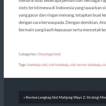
menarik buat beberapa pemain dari berbagai ra
slots teristimewa di Indonesia yang tawarkan s
yang gacor dan ringan menang, tetapkan buat k
dengan cara berwaspada. Dengan demikian, An
bermain yang kasih kepuasan serta mencetak ke
Categories:
Uncategorized
Tags:
kamboja slot
,
slot kamboja
,
slot server kamboja
,
sl
« Review Lengkap Slot Mahjong Ways 2: Strategi Me