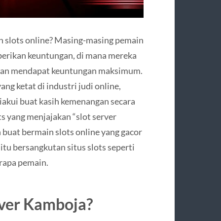
 slots online? Masing-masing pemain
erikan keuntungan, di mana mereka
dan mendapat keuntungan maksimum.
g ketat di industri judi online,
diakui buat kasih kemenangan secara
ts yang menjajakan “slot server
 buat bermain slots online yang gacor
itu bersangkutan situs slots seperti
erapa pemain.
erver Kamboja?