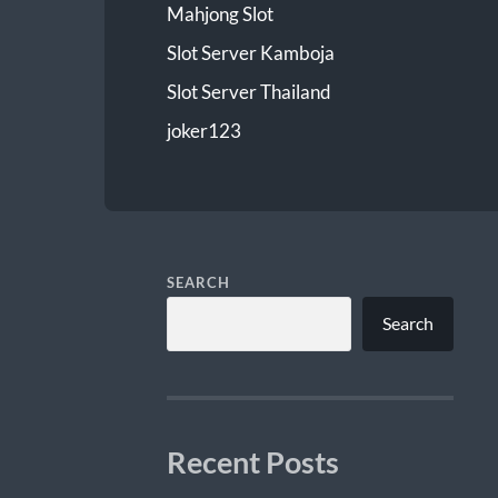
Mahjong Slot
Slot Server Kamboja
Slot Server Thailand
joker123
SEARCH
Search
Recent Posts