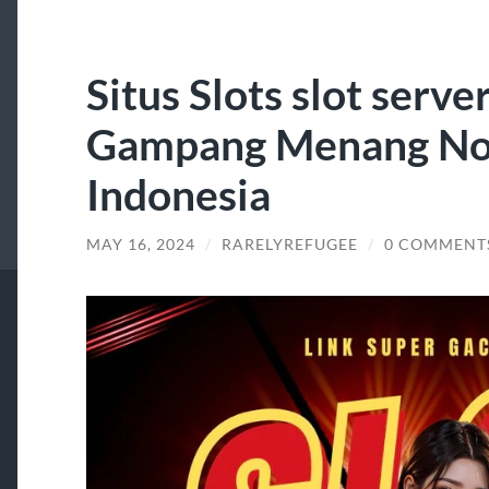
Situs Slots slot serv
Gampang Menang No 
Indonesia
MAY 16, 2024
/
RARELYREFUGEE
/
0 COMMENT