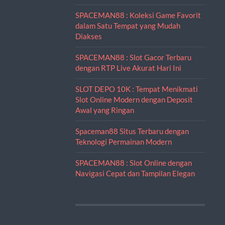
SPACEMAN88 : Koleksi Game Favorit
dalam Satu Tempat yang Mudah
Diakses
SPACEMAN88 : Slot Gacor Terbaru
dengan RTP Live Akurat Hari Ini
SLOT DEPO 10K : Tempat Menikmati
Slot Online Modern dengan Deposit
Awal yang Ringan
Spaceman88 Situs Terbaru dengan
Teknologi Permainan Modern
SPACEMAN88 : Slot Online dengan
Navigasi Cepat dan Tampilan Elegan