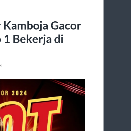
er Kamboja Gacor
1 Bekerja di
S