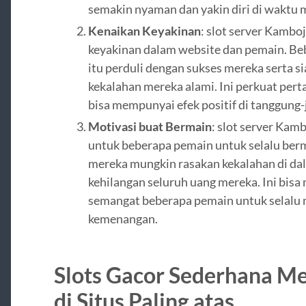
semakin nyaman dan yakin diri di waktu
Kenaikan Keyakinan
: slot server Kamb
keyakinan dalam website dan pemain. Be
itu perduli dengan sukses mereka serta s
kekalahan mereka alami. Ini perkuat perta
bisa mempunyai efek positif di tanggung
Motivasi buat Bermain
: slot server Kam
untuk beberapa pemain untuk selalu ber
mereka mungkin rasakan kekalahan di da
kehilangan seluruh uang mereka. Ini bis
semangat beberapa pemain untuk selalu
kemenangan.
Slots Gacor Sederhana M
di Situs Paling atas