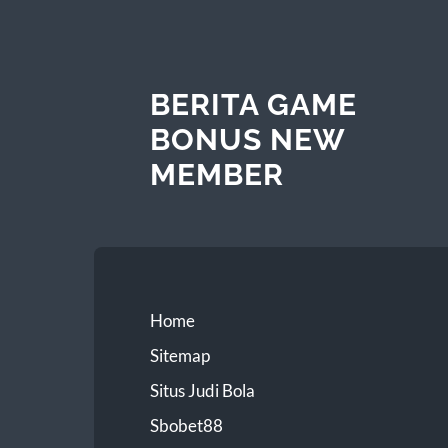
BERITA GAME
BONUS NEW
MEMBER
Home
Sitemap
Situs Judi Bola
Sbobet88