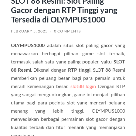
SLOT 88 Resmi: Slot Paling
Gacor dengan RTP Tinggi yang
Tersedia di OLYMPUS1000
FEBRUARY 5, 2025
/
0 COMMENTS
OLYMPUS1000
adalah situs slot paling gacor yang
menawarkan berbagai pilihan game slot terbaik,
termasuk salah satu yang paling populer, yaitu
SLOT
88 Resmi
. Dikenal dengan
RTP tinggi
, SLOT 88 Resmi
memberikan peluang besar bagi para pemain untuk
meraih kemenangan besar.
slot88 login
Dengan RTP
yang sangat menguntungkan, game ini menjadi pilihan
utama bagi para pecinta slot yang mencari peluang
menang yang lebih tinggi. OLYMPUS1000
menyediakan berbagai permainan slot gacor dengan
kualitas terbaik dan fitur menarik yang memanjakan
pemainnya.