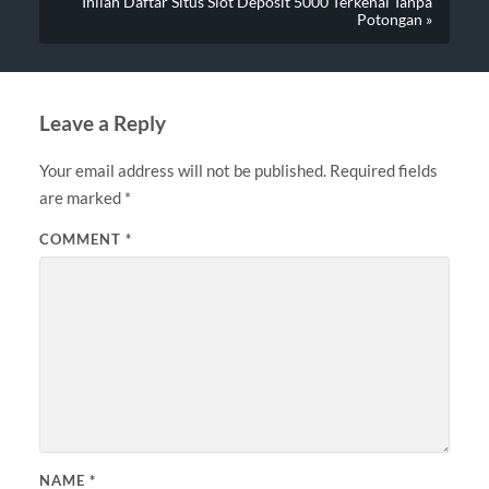
Inilah Daftar Situs Slot Deposit 5000 Terkenal Tanpa
Potongan »
Leave a Reply
Your email address will not be published.
Required fields
are marked
*
COMMENT
*
NAME
*