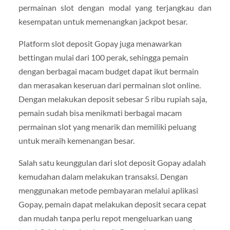
permainan slot dengan modal yang terjangkau dan
kesempatan untuk memenangkan jackpot besar.
Platform slot deposit Gopay juga menawarkan
bettingan mulai dari 100 perak, sehingga pemain
dengan berbagai macam budget dapat ikut bermain
dan merasakan keseruan dari permainan slot online.
Dengan melakukan deposit sebesar 5 ribu rupiah saja,
pemain sudah bisa menikmati berbagai macam
permainan slot yang menarik dan memiliki peluang
untuk meraih kemenangan besar.
Salah satu keunggulan dari slot deposit Gopay adalah
kemudahan dalam melakukan transaksi. Dengan
menggunakan metode pembayaran melalui aplikasi
Gopay, pemain dapat melakukan deposit secara cepat
dan mudah tanpa perlu repot mengeluarkan uang