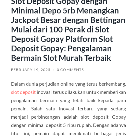
Slot Deposit Gopay dengan
Minimal Depo 5rb Menangkan
Jackpot Besar dengan Bettingan
Mulai dari 100 Perak di Slot
Deposit Gopay Platform Slot
Deposit Gopay: Pengalaman
Bermain Slot Murah Terbaik
FEBRUARY 19, 2025
/
0 COMMENTS
Dalam dunia perjudian online yang terus berkembang,
slot deposit
inovasi terus dilakukan untuk memberikan
pengalaman bermain yang lebih baik kepada para
pemain. Salah satu inovasi terbaru yang sedang
menjadi perbincangan adalah slot deposit Gopay
dengan minimal deposit 5 ribu rupiah. Dengan adanya
fitur ini, pemain dapat menikmati berbagai jenis