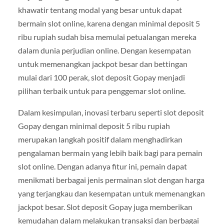
khawatir tentang modal yang besar untuk dapat
bermain slot online, karena dengan minimal deposit 5
ribu rupiah sudah bisa memulai petualangan mereka
dalam dunia perjudian online. Dengan kesempatan
untuk memenangkan jackpot besar dan bettingan
mulai dari 100 perak, slot deposit Gopay menjadi
pilihan terbaik untuk para penggemar slot online.
Dalam kesimpulan, inovasi terbaru seperti slot deposit
Gopay dengan minimal deposit 5 ribu rupiah
merupakan langkah positif dalam menghadirkan
pengalaman bermain yang lebih baik bagi para pemain
slot online. Dengan adanya fitur ini, pemain dapat
menikmati berbagai jenis permainan slot dengan harga
yang terjangkau dan kesempatan untuk memenangkan
jackpot besar. Slot deposit Gopay juga memberikan
kemudahan dalam melakukan transaksi dan berbagai