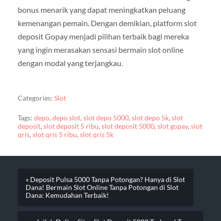
bonus menarik yang dapat meningkatkan peluang
kemenangan pemain. Dengan demikian, platform slot
deposit Gopay menjadi pilihan terbaik bagi mereka
yang ingin merasakan sensasi bermain slot online
dengan modal yang terjangkau.
Categories:
Slot
Tags:
depo
,
depo slot
,
slot depo 5000
,
slot depo 5k
,
slot
deposit
,
slot deposit 5 ribu
,
slot deposit 5000
,
slot gopay
,
slot
qris
,
slot qris 5 ribu
,
slot qris 5k
« Deposit Pulsa 5000 Tanpa Potongan? Hanya di Slot
Dana! Bermain Slot Online Tanpa Potongan di Slot
Dana: Kemudahan Terbaik!