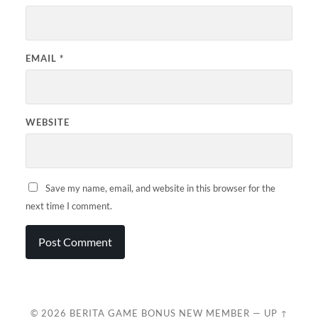
EMAIL
*
WEBSITE
Save my name, email, and website in this browser for the
next time I comment.
© 2026
BERITA GAME BONUS NEW MEMBER
—
UP ↑