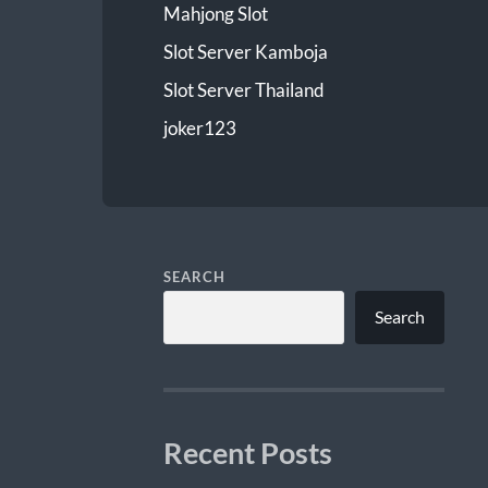
Mahjong Slot
Slot Server Kamboja
Slot Server Thailand
joker123
SEARCH
Search
Recent Posts