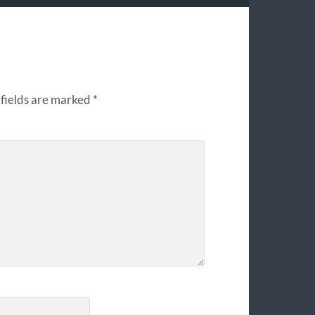
fields are marked
*