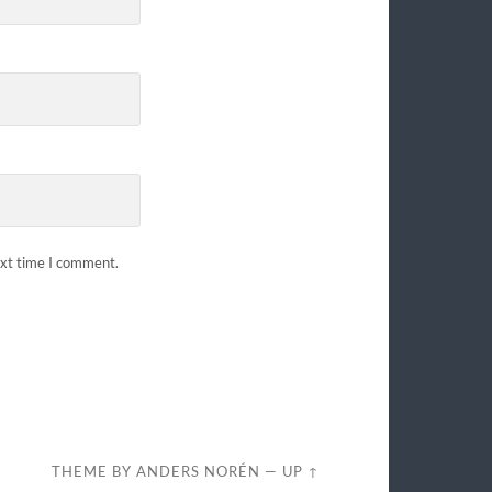
ext time I comment.
THEME BY
ANDERS NORÉN
—
UP ↑