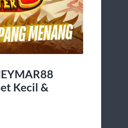
? NEYMAR88
et Kecil &