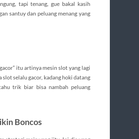
ngung, tapi tenang, gue bakal kasih
gan santuy dan peluang menang yang
acor” itu artinya mesin slot yang lagi
slot selalu gacor, kadang hoki datang
tahu trik biar bisa nambah peluang
ikin Boncos