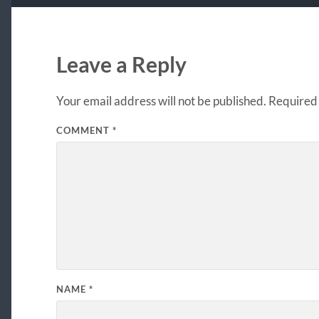
Leave a Reply
Your email address will not be published.
Required 
COMMENT
*
NAME
*