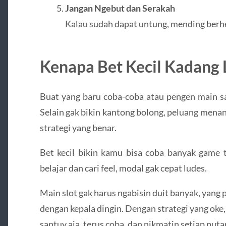
Jangan Ngebut dan Serakah
Kalau sudah dapat untung, mending berhen
Kenapa Bet Kecil Kadang 
Buat yang baru coba-coba atau pengen main san
Selain gak bikin kantong bolong, peluang menan
strategi yang benar.
Bet kecil bikin kamu bisa coba banyak game t
belajar dan cari feel, modal gak cepat ludes.
Main slot gak harus ngabisin duit banyak, yang
dengan kepala dingin. Dengan strategi yang oke, 
santuy aja, terus coba, dan nikmatin setiap puta