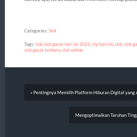
Categories:
Slot
Tags:
link slot gacor hari ini 2025
,
rtp hari ini
,
slot
,
slot g
slot gacor terbaru
,
slot online
« Pentingnya Memilih Platform Hiburan Digital yang
Mengoptimalkan Taruhan Tingg