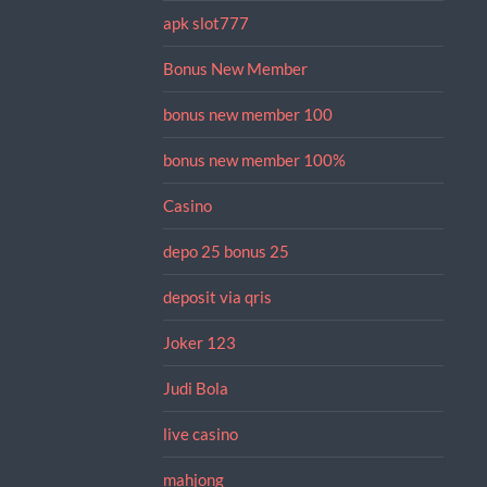
apk slot777
Bonus New Member
bonus new member 100
bonus new member 100%
Casino
depo 25 bonus 25
deposit via qris
Joker 123
Judi Bola
live casino
mahjong