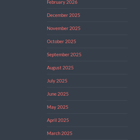
February 2026
December 2025
November 2025
October 2025
September 2025
August 2025
July 2025
June 2025
May 2025
April 2025
March 2025