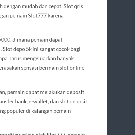
ah dengan mudah dan cepat. Slot qris
angan pemain Slot777 karena
 5000, dimana pemain dapat
Slot depo 5k ini sangat cocok bagi
npa harus mengeluarkan banyak
rasakan sensasi bermain slot online
kan, pemain dapat melakukan deposit
sfer bank, e-wallet, dan slot deposit
yang populer di kalangan pemain
ng ditawarkan oleh Slot777, pemain