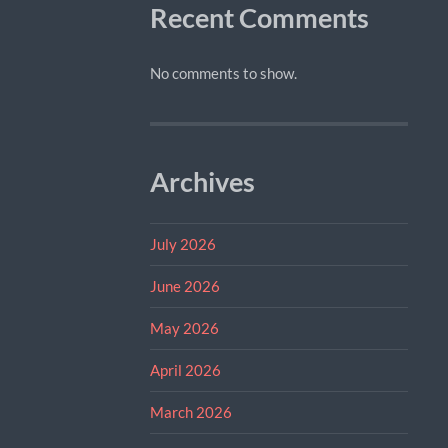
Recent Comments
No comments to show.
Archives
July 2026
June 2026
May 2026
April 2026
March 2026