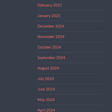
February 2025
January 2025
December 2024
November 2024
October 2024
September 2024
August 2024
July 2024
June 2024
May 2024
April 2024