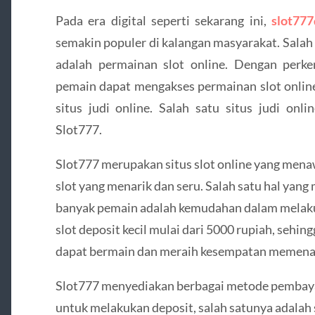
Pada era digital seperti sekarang ini,
slot77
semakin populer di kalangan masyarakat. Salah
adalah permainan slot online. Dengan perke
pemain dapat mengakses permainan slot online
situs judi online. Salah satu situs judi onl
Slot777.
Slot777 merupakan situs slot online yang mena
slot yang menarik dan seru. Salah satu hal yan
banyak pemain adalah kemudahan dalam melak
slot deposit kecil mulai dari 5000 rupiah, sehi
dapat bermain dan meraih kesempatan memenan
Slot777 menyediakan berbagai metode pemba
untuk melakukan deposit, salah satunya adalah s