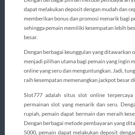
dapat melakukan deposit dengan mudah dan cepat
memberikan bonus dan promosi menarik bagi p
sehingga pemain memiliki kesempatan lebih b
besar.
Dengan berbagai keunggulan yang ditawarkan oleh
menjadi pilihan utama bagi pemain yang ingin 
online yang seru dan menguntungkan. Jadi, tun
raih kesempatan memenangkan jackpot besar di
Slot777 adalah situs slot online terpercay
permainan slot yang menarik dan seru. Dengan
rupiah, pemain dapat bermain dan meraih kes
Dengan berbagai metode pembayaran yang ditawa
5000, pemain dapat melakukan deposit dengan