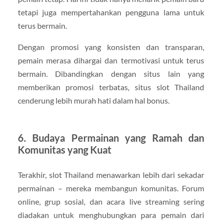
tetapi juga mempertahankan pengguna lama untuk
terus bermain.
Dengan promosi yang konsisten dan transparan,
pemain merasa dihargai dan termotivasi untuk terus
bermain. Dibandingkan dengan situs lain yang
memberikan promosi terbatas, situs slot Thailand
cenderung lebih murah hati dalam hal bonus.
6. Budaya Permainan yang Ramah dan
Komunitas yang Kuat
Terakhir, slot Thailand menawarkan lebih dari sekadar
permainan – mereka membangun komunitas. Forum
online, grup sosial, dan acara live streaming sering
diadakan untuk menghubungkan para pemain dari