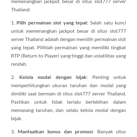
memenangkan jackpot besar di situs slot777 server
Thailand:
1.
Pilih permainan slot yang tepat
: Salah satu kunci
untuk memenangkan jackpot besar di situs slot777
server Thailand adalah dengan memilih permainan slot
yang tepat. Pilihlah permainan yang memiliki tingkat
RTP (Return to Player) yang tinggi dan volatilitas yang
rendah.
2.
Kelola modal dengan bijak
: Penting untuk
memperhitungkan ukuran taruhan dan modal yang
dimiliki saat bermain di situs slot777 server Thailand.
Pastikan untuk tidak terlalu berlebihan dalam
memasang taruhan, dan selalu kelola modal dengan
bijak.
3.
Manfaatkan bonus dan promosi
: Banyak situs