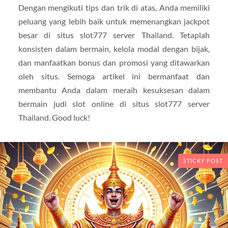
Dengan mengikuti tips dan trik di atas, Anda memiliki
peluang yang lebih baik untuk memenangkan jackpot
besar di situs slot777 server Thailand. Tetaplah
konsisten dalam bermain, kelola modal dengan bijak,
dan manfaatkan bonus dan promosi yang ditawarkan
oleh situs. Semoga artikel ini bermanfaat dan
membantu Anda dalam meraih kesuksesan dalam
bermain judi slot online di situs slot777 server
Thailand. Good luck!
STICKY POST