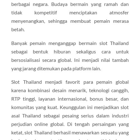
berbagai negara. Budaya bermain yang ramah dan
tidak kompetitif menciptakan atmosfer
menyenangkan, sehingga membuat pemain merasa
betah.
Banyak pemain menganggap bermain slot Thailand
sebagai bentuk hiburan sekaligus cara untuk
bersosialisasi secara global. Ini menjadi nilai tambah
yang jarang ditemukan pada platform lain.
Slot Thailand menjadi favorit para pemain global
karena kombinasi desain menarik, teknologi canggih,
RTP tinggi, layanan internasional, bonus besar, dan
komunitas yang kuat. Keunggulan ini menjadikan slot
asal Thailand sebagai pesaing serius dalam industri
perjudian online global. Di tengah persaingan yang
ketat, slot Thailand berhasil menawarkan sesuatu yang