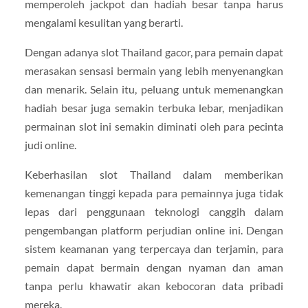
memperoleh jackpot dan hadiah besar tanpa harus
mengalami kesulitan yang berarti.
Dengan adanya slot Thailand gacor, para pemain dapat
merasakan sensasi bermain yang lebih menyenangkan
dan menarik. Selain itu, peluang untuk memenangkan
hadiah besar juga semakin terbuka lebar, menjadikan
permainan slot ini semakin diminati oleh para pecinta
judi online.
Keberhasilan slot Thailand dalam memberikan
kemenangan tinggi kepada para pemainnya juga tidak
lepas dari penggunaan teknologi canggih dalam
pengembangan platform perjudian online ini. Dengan
sistem keamanan yang terpercaya dan terjamin, para
pemain dapat bermain dengan nyaman dan aman
tanpa perlu khawatir akan kebocoran data pribadi
mereka.