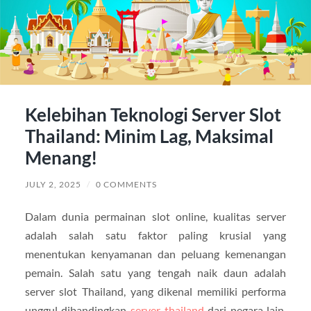
Kelebihan Teknologi Server Slot
Thailand: Minim Lag, Maksimal
Menang!
JULY 2, 2025
/
0 COMMENTS
Dalam dunia permainan slot online, kualitas server
adalah salah satu faktor paling krusial yang
menentukan kenyamanan dan peluang kemenangan
pemain. Salah satu yang tengah naik daun adalah
server slot Thailand, yang dikenal memiliki performa
unggul dibandingkan
server thailand
dari negara lain.