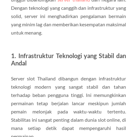
Dengan teknologi yang canggih dan infrastruktur yang
solid, server ini menghadirkan pengalaman bermain
yang minim lag dan memberikan kesempatan maksimal
untuk menang.
1. Infrastruktur Teknologi yang Stabil dan
Andal
Server slot Thailand dibangun dengan infrastruktur
teknologi modern yang sangat stabil dan tahan
terhadap beban pengguna tinggi. Ini memungkinkan
permainan tetap berjalan lancar meskipun jumlah
pemain melonjak pada waktu-waktu tertentu.
Stabilitas ini sangat penting dalam dunia slot online, di
mana setiap detik dapat mempengaruhi hasil
permainan.