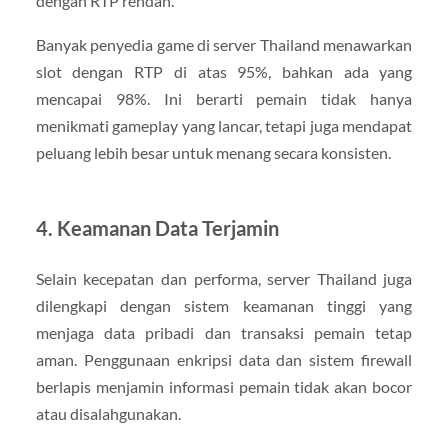
dengan RTP rendah.
Banyak penyedia game di server Thailand menawarkan
slot dengan RTP di atas 95%, bahkan ada yang
mencapai 98%. Ini berarti pemain tidak hanya
menikmati gameplay yang lancar, tetapi juga mendapat
peluang lebih besar untuk menang secara konsisten.
4. Keamanan Data Terjamin
Selain kecepatan dan performa, server Thailand juga
dilengkapi dengan sistem keamanan tinggi yang
menjaga data pribadi dan transaksi pemain tetap
aman. Penggunaan enkripsi data dan sistem firewall
berlapis menjamin informasi pemain tidak akan bocor
atau disalahgunakan.