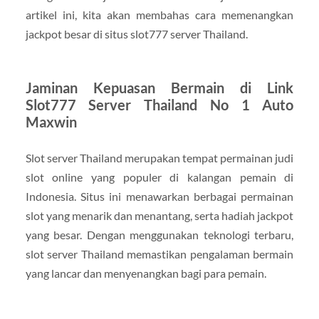
artikel ini, kita akan membahas cara memenangkan
jackpot besar di situs slot777 server Thailand.
Jaminan Kepuasan Bermain di Link
Slot777 Server Thailand No 1 Auto
Maxwin
Slot server Thailand merupakan tempat permainan judi
slot online yang populer di kalangan pemain di
Indonesia. Situs ini menawarkan berbagai permainan
slot yang menarik dan menantang, serta hadiah jackpot
yang besar. Dengan menggunakan teknologi terbaru,
slot server Thailand memastikan pengalaman bermain
yang lancar dan menyenangkan bagi para pemain.