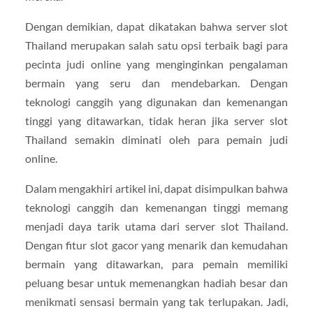
Dengan demikian, dapat dikatakan bahwa server slot
Thailand merupakan salah satu opsi terbaik bagi para
pecinta judi online yang menginginkan pengalaman
bermain yang seru dan mendebarkan. Dengan
teknologi canggih yang digunakan dan kemenangan
tinggi yang ditawarkan, tidak heran jika server slot
Thailand semakin diminati oleh para pemain judi
online.
Dalam mengakhiri artikel ini, dapat disimpulkan bahwa
teknologi canggih dan kemenangan tinggi memang
menjadi daya tarik utama dari server slot Thailand.
Dengan fitur slot gacor yang menarik dan kemudahan
bermain yang ditawarkan, para pemain memiliki
peluang besar untuk memenangkan hadiah besar dan
menikmati sensasi bermain yang tak terlupakan. Jadi,