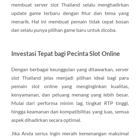
membuat server slot Thailand selalu menghadirkan
update game terbaru dengan fitur dan tema yang
menarik. Hal ini membuat pemain tidak cepat bosan
dan selalu punya pilihan game baru untuk dicoba.
Investasi Tepat bagi Pecinta Slot Online
Dengan berbagai keunggulan yang ditawarkan, server
slot Thailand jelas menjadi pilihan ideal bagi para
pemain slot online yang menginginkan kualitas,
kenyamanan, dan peluang menang yang lebih besar.
Mulai dari performa minim lag, tingkat RTP tinggi,
hingga keamanan dan kompatibilitas yang luas, semua
aspek dihadirkan secara optimal.
Jika Anda serius ingin meraih kemenangan maksimal