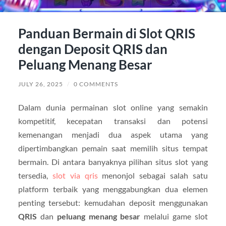
Panduan Bermain di Slot QRIS
dengan Deposit QRIS dan
Peluang Menang Besar
JULY 26, 2025
/
0 COMMENTS
Dalam dunia permainan slot online yang semakin
kompetitif, kecepatan transaksi dan potensi
kemenangan menjadi dua aspek utama yang
dipertimbangkan pemain saat memilih situs tempat
bermain. Di antara banyaknya pilihan situs slot yang
tersedia,
slot via qris
menonjol sebagai salah satu
platform terbaik yang menggabungkan dua elemen
penting tersebut: kemudahan deposit menggunakan
QRIS
dan
peluang menang besar
melalui game slot