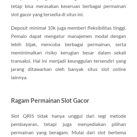
tetap bisa merasakan keseruan berbagai permainan
slot gacor yang tersedia di situs ini.
Deposit minimal 10k juga memberi fleksibilitas tinggi.
Pemain dapat mengatur manajemen modal dengan
lebih bijak, mencoba berbagai permainan, serta
meminimalkan risiko kerugian besar dalam sekali
transaksi. Hal ini menjadi keunggulan tersendiri yang
jarang ditawarkan oleh banyak situs slot online
lainnya.
Ragam Permainan Slot Gacor
Slot QRIS tidak hanya unggul dari segi metode
pembayaran, tetapi juga menyediakan pilihan
permainan yang beragam. Mulai dari slot bertema