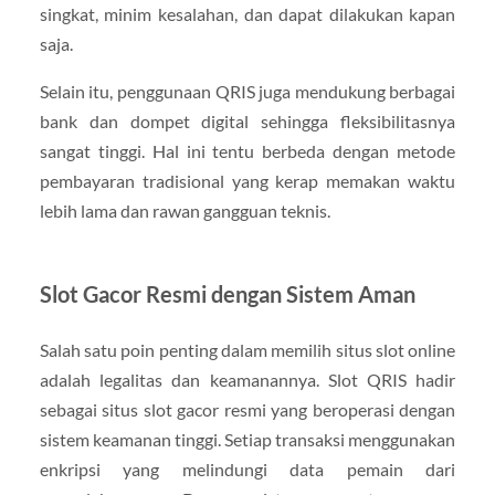
singkat, minim kesalahan, dan dapat dilakukan kapan
saja.
Selain itu, penggunaan QRIS juga mendukung berbagai
bank dan dompet digital sehingga fleksibilitasnya
sangat tinggi. Hal ini tentu berbeda dengan metode
pembayaran tradisional yang kerap memakan waktu
lebih lama dan rawan gangguan teknis.
Slot Gacor Resmi dengan Sistem Aman
Salah satu poin penting dalam memilih situs slot online
adalah legalitas dan keamanannya. Slot QRIS hadir
sebagai situs slot gacor resmi yang beroperasi dengan
sistem keamanan tinggi. Setiap transaksi menggunakan
enkripsi yang melindungi data pemain dari