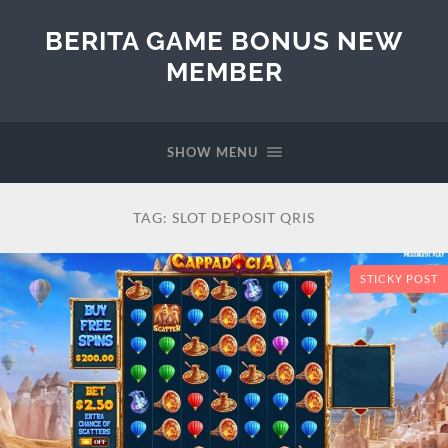
BERITA GAME BONUS NEW
MEMBER
SHOW MENU
TAG:
SLOT DEPOSIT QRIS
STICKY POST