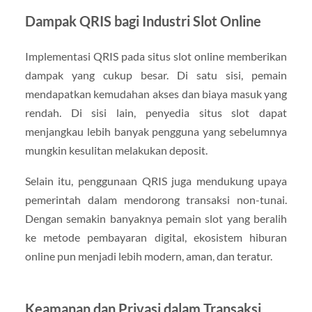
Dampak QRIS bagi Industri Slot Online
Implementasi QRIS pada situs slot online memberikan
dampak yang cukup besar. Di satu sisi, pemain
mendapatkan kemudahan akses dan biaya masuk yang
rendah. Di sisi lain, penyedia situs slot dapat
menjangkau lebih banyak pengguna yang sebelumnya
mungkin kesulitan melakukan deposit.
Selain itu, penggunaan QRIS juga mendukung upaya
pemerintah dalam mendorong transaksi non-tunai.
Dengan semakin banyaknya pemain slot yang beralih
ke metode pembayaran digital, ekosistem hiburan
online pun menjadi lebih modern, aman, dan teratur.
Keamanan dan Privasi dalam Transaksi