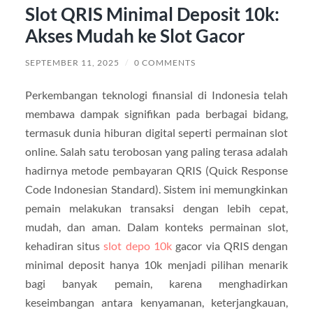
Slot QRIS Minimal Deposit 10k:
Akses Mudah ke Slot Gacor
SEPTEMBER 11, 2025
/
0 COMMENTS
Perkembangan teknologi finansial di Indonesia telah
membawa dampak signifikan pada berbagai bidang,
termasuk dunia hiburan digital seperti permainan slot
online. Salah satu terobosan yang paling terasa adalah
hadirnya metode pembayaran QRIS (Quick Response
Code Indonesian Standard). Sistem ini memungkinkan
pemain melakukan transaksi dengan lebih cepat,
mudah, dan aman. Dalam konteks permainan slot,
kehadiran situs
slot depo 10k
gacor via QRIS dengan
minimal deposit hanya 10k menjadi pilihan menarik
bagi banyak pemain, karena menghadirkan
keseimbangan antara kenyamanan, keterjangkauan,