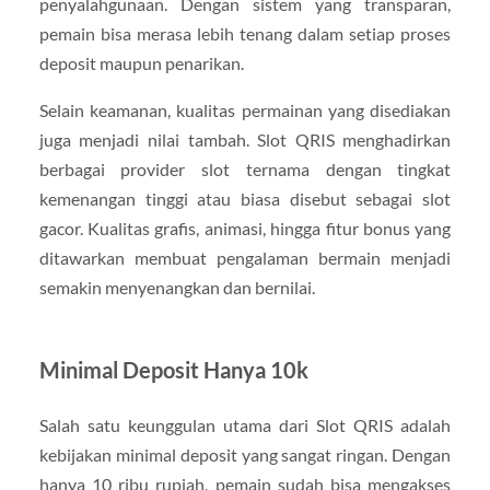
penyalahgunaan. Dengan sistem yang transparan,
pemain bisa merasa lebih tenang dalam setiap proses
deposit maupun penarikan.
Selain keamanan, kualitas permainan yang disediakan
juga menjadi nilai tambah. Slot QRIS menghadirkan
berbagai provider slot ternama dengan tingkat
kemenangan tinggi atau biasa disebut sebagai slot
gacor. Kualitas grafis, animasi, hingga fitur bonus yang
ditawarkan membuat pengalaman bermain menjadi
semakin menyenangkan dan bernilai.
Minimal Deposit Hanya 10k
Salah satu keunggulan utama dari Slot QRIS adalah
kebijakan minimal deposit yang sangat ringan. Dengan
hanya 10 ribu rupiah, pemain sudah bisa mengakses