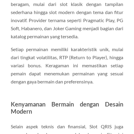
beragam, mulai dari slot klasik dengan tampilan
sederhana hingga slot modern dengan tema dan fitur
inovatif. Provider ternama seperti Pragmatic Play, PG
Soft, Habanero, dan Joker Gaming menjadi bagian dari
katalog permainan yang tersedia.
Setiap permainan memiliki karakteristik unik, mulai
dari tingkat volatilitas, RTP (Return to Player), hingga
variasi bonus. Keragaman ini memastikan setiap
pemain dapat menemukan permainan yang sesuai
dengan gaya bermain dan preferensinya.
Kenyamanan Bermain dengan Desain
Modern
Selain aspek teknis dan finansial, Slot QRIS juga