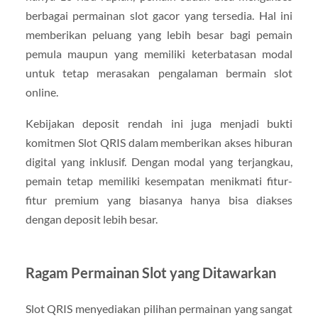
berbagai permainan slot gacor yang tersedia. Hal ini
memberikan peluang yang lebih besar bagi pemain
pemula maupun yang memiliki keterbatasan modal
untuk tetap merasakan pengalaman bermain slot
online.
Kebijakan deposit rendah ini juga menjadi bukti
komitmen Slot QRIS dalam memberikan akses hiburan
digital yang inklusif. Dengan modal yang terjangkau,
pemain tetap memiliki kesempatan menikmati fitur-
fitur premium yang biasanya hanya bisa diakses
dengan deposit lebih besar.
Ragam Permainan Slot yang Ditawarkan
Slot QRIS menyediakan pilihan permainan yang sangat