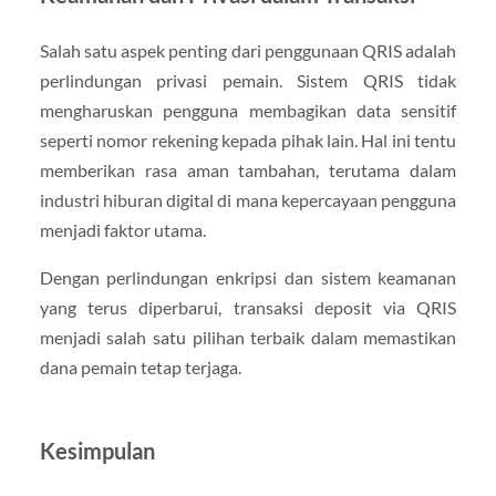
Salah satu aspek penting dari penggunaan QRIS adalah
perlindungan privasi pemain. Sistem QRIS tidak
mengharuskan pengguna membagikan data sensitif
seperti nomor rekening kepada pihak lain. Hal ini tentu
memberikan rasa aman tambahan, terutama dalam
industri hiburan digital di mana kepercayaan pengguna
menjadi faktor utama.
Dengan perlindungan enkripsi dan sistem keamanan
yang terus diperbarui, transaksi deposit via QRIS
menjadi salah satu pilihan terbaik dalam memastikan
dana pemain tetap terjaga.
Kesimpulan