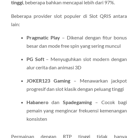
tinggi
, beberapa bahkan mencapai lebih dari 97%.
Beberapa provider slot populer di Slot QRIS antara
lain:
Pragmatic Play
– Dikenal dengan fitur bonus
besar dan mode free spin yang sering muncul
PG Soft
– Menyuguhkan slot modern dengan
alur cerita dan animasi 3D
JOKER123 Gaming
– Menawarkan jackpot
progresif dan slot klasik dengan peluang tinggi
Habanero
dan
Spadegaming
– Cocok bagi
pemain yang mengincar frekuensi kemenangan
konsisten
Permainan dengan RTP tinggi tidak hanya