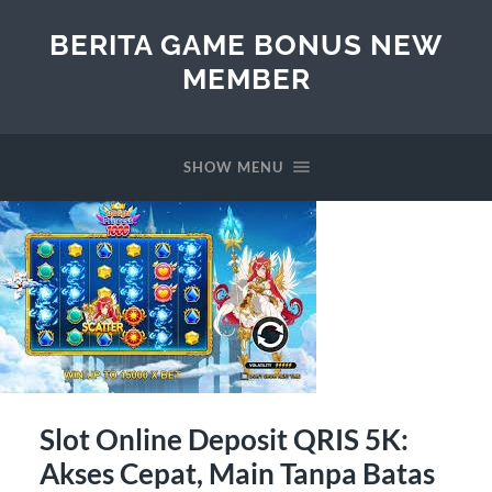
BERITA GAME BONUS NEW
MEMBER
SHOW MENU
Slot Online Deposit QRIS 5K:
Akses Cepat, Main Tanpa Batas