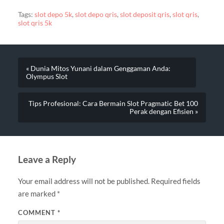
Tags:
slot depo 5k
,
slot depo qris
,
slot deposit qris
,
slot qris
,
slot qris 5k
« Dunia Mitos Yunani dalam Genggaman Anda:
Olympus Slot
Tips Profesional: Cara Bermain Slot Pragmatic Bet 100
Perak dengan Efisien »
Leave a Reply
Your email address will not be published.
Required fields
are marked
*
COMMENT
*