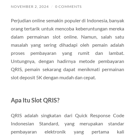
NOVEMBER 2, 2024
/
0 COMMENTS
Perjudian online semakin populer di Indonesia, banyak
orang tertarik untuk mencoba keberuntungan mereka
dalam permainan slot online. Namun, salah satu
masalah yang sering dihadapi oleh pemain adalah
proses pembayaran yang rumit dan lambat.
Untungnya, dengan hadirnya metode pembayaran
QRIS, pemain sekarang dapat menikmati permainan
slot deposit 5K dengan mudah dan cepat.
Apa Itu Slot QRIS?
QRIS adalah singkatan dari Quick Response Code
Indonesian Standard, yang merupakan standar
pembayaran elektronik yang pertama kali