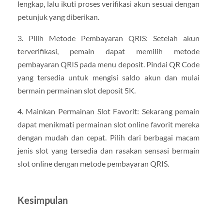
lengkap, lalu ikuti proses verifikasi akun sesuai dengan
petunjuk yang diberikan.
3. Pilih Metode Pembayaran QRIS: Setelah akun
terverifikasi, pemain dapat memilih metode
pembayaran QRIS pada menu deposit. Pindai QR Code
yang tersedia untuk mengisi saldo akun dan mulai
bermain permainan slot deposit 5K.
4. Mainkan Permainan Slot Favorit: Sekarang pemain
dapat menikmati permainan slot online favorit mereka
dengan mudah dan cepat. Pilih dari berbagai macam
jenis slot yang tersedia dan rasakan sensasi bermain
slot online dengan metode pembayaran QRIS.
Kesimpulan