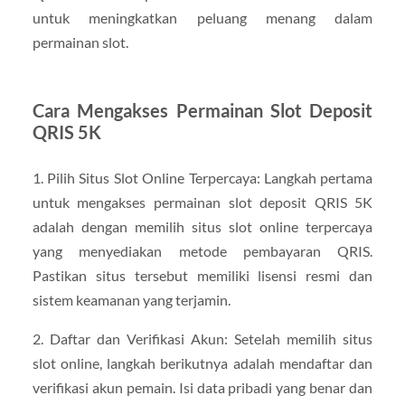
untuk meningkatkan peluang menang dalam
permainan slot.
Cara Mengakses Permainan Slot Deposit
QRIS 5K
1. Pilih Situs Slot Online Terpercaya: Langkah pertama
untuk mengakses permainan slot deposit QRIS 5K
adalah dengan memilih situs slot online terpercaya
yang menyediakan metode pembayaran QRIS.
Pastikan situs tersebut memiliki lisensi resmi dan
sistem keamanan yang terjamin.
2. Daftar dan Verifikasi Akun: Setelah memilih situs
slot online, langkah berikutnya adalah mendaftar dan
verifikasi akun pemain. Isi data pribadi yang benar dan