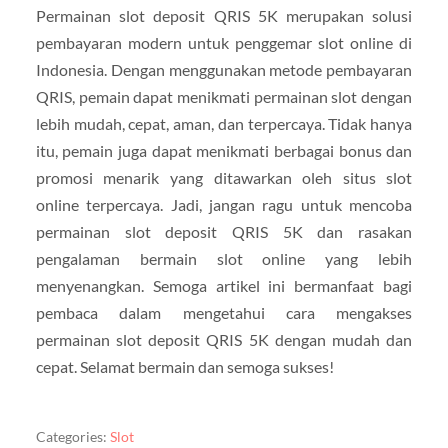
Permainan slot deposit QRIS 5K merupakan solusi
pembayaran modern untuk penggemar slot online di
Indonesia. Dengan menggunakan metode pembayaran
QRIS, pemain dapat menikmati permainan slot dengan
lebih mudah, cepat, aman, dan terpercaya. Tidak hanya
itu, pemain juga dapat menikmati berbagai bonus dan
promosi menarik yang ditawarkan oleh situs slot
online terpercaya. Jadi, jangan ragu untuk mencoba
permainan slot deposit QRIS 5K dan rasakan
pengalaman bermain slot online yang lebih
menyenangkan. Semoga artikel ini bermanfaat bagi
pembaca dalam mengetahui cara mengakses
permainan slot deposit QRIS 5K dengan mudah dan
cepat. Selamat bermain dan semoga sukses!
Categories:
Slot