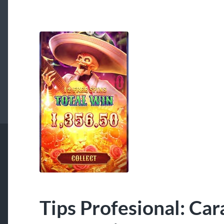
Tips Profesional: Car