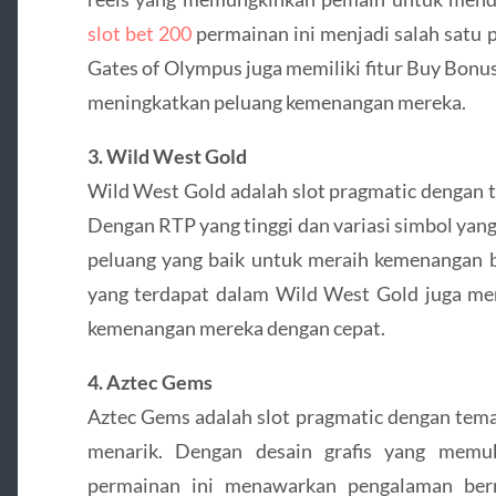
slot bet 200
permainan ini menjadi salah satu pi
Gates of Olympus juga memiliki fitur Buy Bon
meningkatkan peluang kemenangan mereka.
3. Wild West Gold
Wild West Gold adalah slot pragmatic dengan 
Dengan RTP yang tinggi dan variasi simbol ya
peluang yang baik untuk meraih kemenangan be
yang terdapat dalam Wild West Gold juga m
kemenangan mereka dengan cepat.
4. Aztec Gems
Aztec Gems adalah slot pragmatic dengan tema
menarik. Dengan desain grafis yang memuk
permainan ini menawarkan pengalaman ber