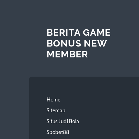
BERITA GAME
BONUS NEW
MEMBER
Home
Sitemap
Situs Judi Bola
Sbobet88