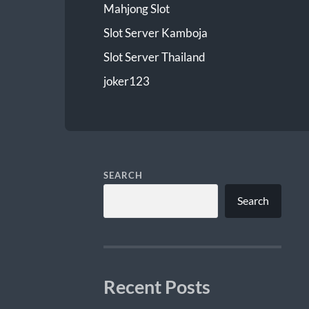
Mahjong Slot
Slot Server Kamboja
Slot Server Thailand
joker123
SEARCH
Search
Recent Posts