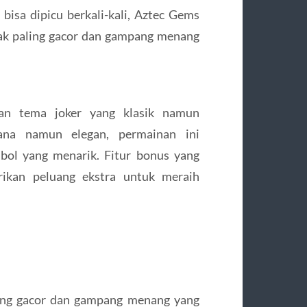
bisa dipicu berkali-kali, Aztec Gems
rak paling gacor dan gampang menang
gan tema joker yang klasik namun
ana namun elegan, permainan ini
bol yang menarik. Fitur bonus yang
rikan peluang ekstra untuk meraih
ling gacor dan gampang menang yang