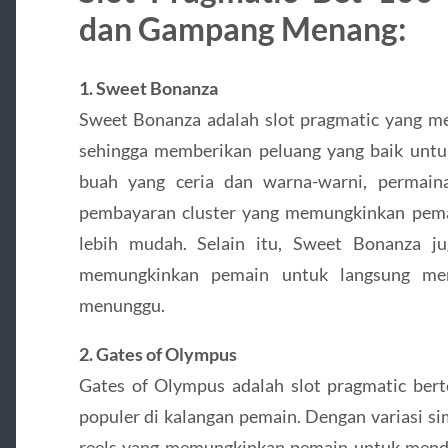
dan Gampang Menang:
1. Sweet Bonanza
Sweet Bonanza adalah slot pragmatic yang mem
sehingga memberikan peluang yang baik unt
buah yang ceria dan warna-warni, permaina
pembayaran cluster yang memungkinkan pem
lebih mudah. Selain itu, Sweet Bonanza j
memungkinkan pemain untuk langsung mem
menunggu.
2. Gates of Olympus
Gates of Olympus adalah slot pragmatic be
populer di kalangan pemain. Dengan variasi si
reels yang memungkinkan pemain untuk mend