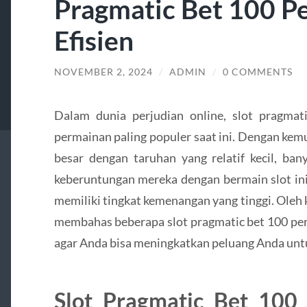
Pragmatic Bet 100 P
Efisien
NOVEMBER 2, 2024
/
ADMIN
/
0 COMMENTS
Dalam dunia perjudian online, slot pragmat
permainan paling populer saat ini. Dengan k
besar dengan taruhan yang relatif kecil, b
keberuntungan mereka dengan bermain slot ini
memiliki tingkat kemenangan yang tinggi. Oleh ka
membahas beberapa slot pragmatic bet 100 pe
agar Anda bisa meningkatkan peluang Anda un
Slot Pragmatic Bet 100