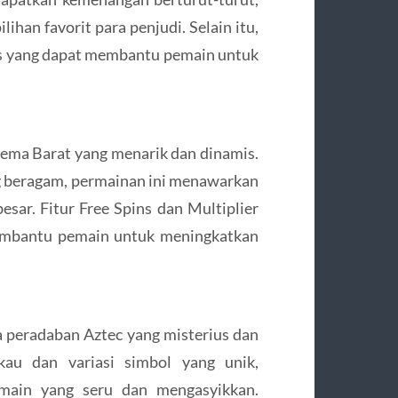
lihan favorit para penjudi. Selain itu,
us yang dapat membantu pemain untuk
tema Barat yang menarik dan dinamis.
ng beragam, permainan ini menawarkan
sar. Fitur Free Spins dan Multiplier
embantu pemain untuk meningkatkan
 peradaban Aztec yang misterius dan
au dan variasi simbol yang unik,
main yang seru dan mengasyikkan.