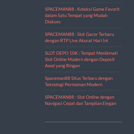
SPACEMAN88 : Koleksi Game Favorit
dalam Satu Tempat yang Mudah
Diakses
SPACEMAN88 : Slot Gacor Terbaru
dengan RTP Live Akurat Hari Ini
SLOT DEPO 10K : Tempat Menikmati
Slot Online Modern dengan Deposit
Awal yang Ringan
Spaceman88 Situs Terbaru dengan
Teknologi Permainan Modern
SPACEMAN88 : Slot Online dengan
Navigasi Cepat dan Tampilan Elegan