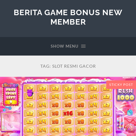
BERITA GAME BONUS NEW
MEMBER
SHOW MENU
TAG:
SLOT RESMI GACOR
STICKY POST