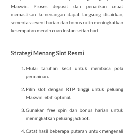
Maxwin. Proses deposit dan penarikan cepat
memastikan kemenangan dapat langsung dicairkan,
sementara event harian dan bonus rutin meningkatkan
kesempatan meraih cuan instan setiap hari.
Strategi Menang Slot Resmi
Mulai taruhan kecil untuk membaca pola
permainan.
Pilih slot dengan
RTP tinggi
untuk peluang
Maxwin lebih optimal.
Gunakan free spin dan bonus harian untuk
meningkatkan peluang jackpot.
Catat hasil beberapa putaran untuk mengenali