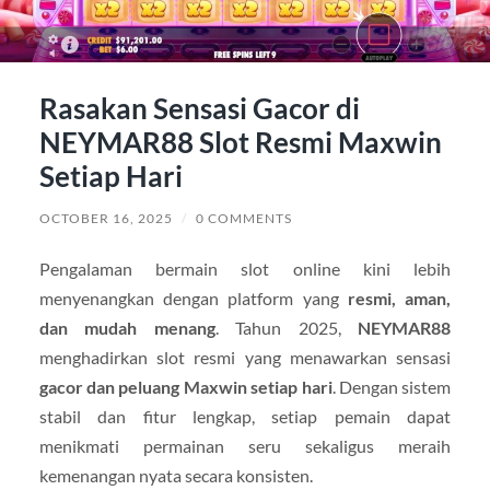
Rasakan Sensasi Gacor di
NEYMAR88 Slot Resmi Maxwin
Setiap Hari
OCTOBER 16, 2025
/
0 COMMENTS
Pengalaman bermain slot online kini lebih
menyenangkan dengan platform yang
resmi, aman,
dan mudah menang
. Tahun 2025,
NEYMAR88
menghadirkan slot resmi yang menawarkan sensasi
gacor dan peluang Maxwin setiap hari
. Dengan sistem
stabil dan fitur lengkap, setiap pemain dapat
menikmati permainan seru sekaligus meraih
kemenangan nyata secara konsisten.