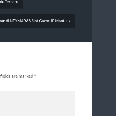
du Terbaru
an di NEYMAR88 Slot Gacor JP Mantul »
fields are marked
*