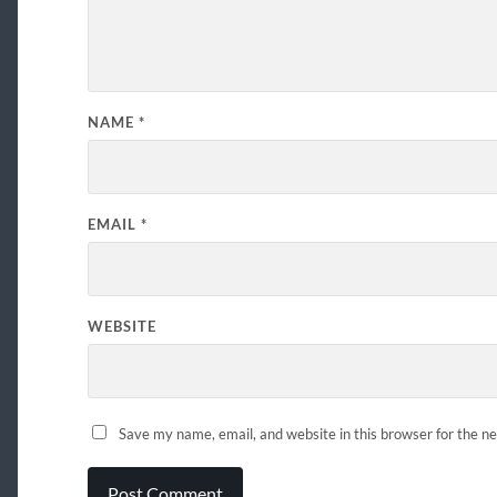
NAME
*
EMAIL
*
WEBSITE
Save my name, email, and website in this browser for the n