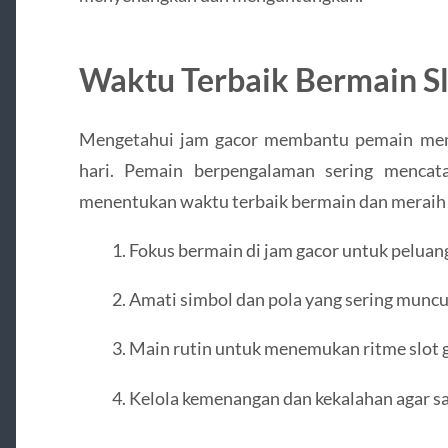
Waktu Terbaik Bermain S
Mengetahui jam gacor membantu pemain mem
hari. Pemain berpengalaman sering mencat
menentukan waktu terbaik bermain dan meraih 
Fokus bermain di jam gacor untuk pelua
Amati simbol dan pola yang sering muncu
Main rutin untuk menemukan ritme slot g
Kelola kemenangan dan kekalahan agar sa