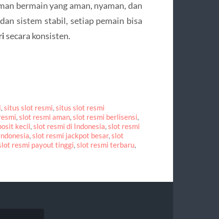
man bermain yang aman, nyaman, dan
an sistem stabil, setiap pemain bisa
ri
secara konsisten.
i
,
situs slot resmi
,
situs slot resmi
 resmi
,
slot resmi aman
,
slot resmi berlisensi
,
osit kecil
,
slot resmi di Indonesia
,
slot resmi
 Indonesia
,
slot resmi jackpot besar
,
slot
slot resmi payout tinggi
,
slot resmi terbaru
,