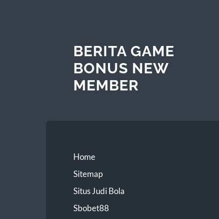
BERITA GAME
BONUS NEW
MEMBER
Home
Sitemap
Situs Judi Bola
Sbobet88