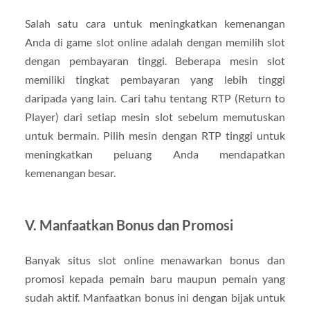
Salah satu cara untuk meningkatkan kemenangan
Anda di game slot online adalah dengan memilih slot
dengan pembayaran tinggi. Beberapa mesin slot
memiliki tingkat pembayaran yang lebih tinggi
daripada yang lain. Cari tahu tentang RTP (Return to
Player) dari setiap mesin slot sebelum memutuskan
untuk bermain. Pilih mesin dengan RTP tinggi untuk
meningkatkan peluang Anda mendapatkan
kemenangan besar.
V. Manfaatkan Bonus dan Promosi
Banyak situs slot online menawarkan bonus dan
promosi kepada pemain baru maupun pemain yang
sudah aktif. Manfaatkan bonus ini dengan bijak untuk