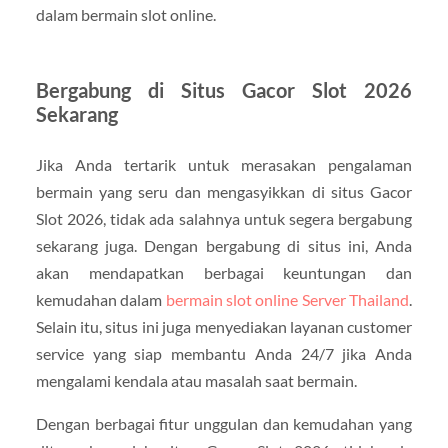
dalam bermain slot online.
Bergabung di Situs Gacor Slot 2026
Sekarang
Jika Anda tertarik untuk merasakan pengalaman
bermain yang seru dan mengasyikkan di situs Gacor
Slot 2026, tidak ada salahnya untuk segera bergabung
sekarang juga. Dengan bergabung di situs ini, Anda
akan mendapatkan berbagai keuntungan dan
kemudahan dalam
bermain slot online Server Thailand
.
Selain itu, situs ini juga menyediakan layanan customer
service yang siap membantu Anda 24/7 jika Anda
mengalami kendala atau masalah saat bermain.
Dengan berbagai fitur unggulan dan kemudahan yang