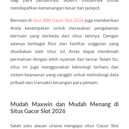
mendapatkan kemenangan besar dan jackpot.
Bermain di
situs 888 Gacor Slot 2026
juga memberikan
Anda kesempatan untuk merasakan pengalaman
bermain yang berbeda dari situs lainnya. Dengan
adanya berbagai fitur dan fasilitas unggulan yang
disediakan oleh situs ini, Anda dapat menikmati
permainan dengan lebih nyaman dan lancar. Selain itu,
situs ini juga menggunakan teknologi terbaru dan
sistem keamanan yang canggih untuk melindungi data
pribadi dan transaksi keuangan para pemain.
Mudah Maxwin dan Mudah Menang di
Situs Gacor Slot 2026
Salah satu alasan utama mengapa situs Gacor Slot