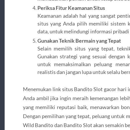
Periksa Fitur Keamanan Situs
Keamanan adalah hal yang sangat pentin
situs yang Anda pilih memiliki sistem 
data, untuk melindungi informasi pribadi
Gunakan Teknik Bermain yang Tepat
Selain memilih situs yang tepat, tekn
Gunakan strategi yang sesuai dengan k
untuk memaksimalkan peluang menan
realistis dan jangan lupa untuk selalu be
Menemukan link situs Bandito Slot gacor hari 
Anda ambil jika ingin meraih kemenangan lebih
yang memiliki reputasi baik, menawarkan bo
Dengan pemilihan yang tepat, peluang untuk 
Wild Bandito dan Bandito Slot akan semakin be