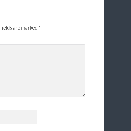
fields are marked
*