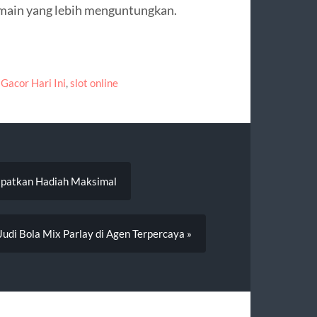
rmain yang lebih menguntungkan.
 Gacor Hari Ini
,
slot online
patkan Hadiah Maksimal
udi Bola Mix Parlay di Agen Terpercaya »