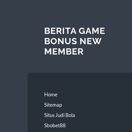
BERITA GAME
BONUS NEW
MEMBER
Home
Sitemap
Situs Judi Bola
Sbobet88