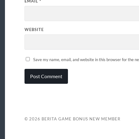
EMAIL
*
WEBSITE
Save my name, email, and website in this browser for the n
© 2026
BERITA GAME BONUS NEW MEMBER