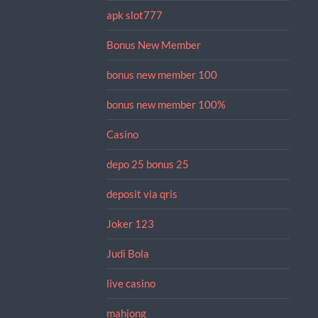
apk slot777
Bonus New Member
bonus new member 100
bonus new member 100%
Casino
depo 25 bonus 25
deposit via qris
Joker 123
Judi Bola
live casino
mahjong