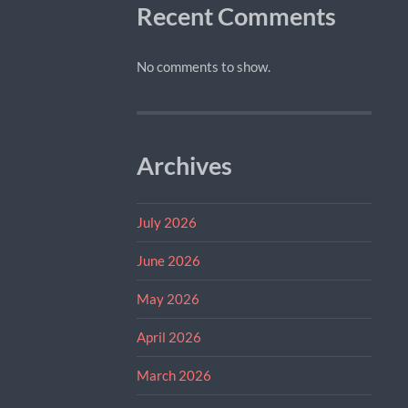
Recent Comments
No comments to show.
Archives
July 2026
June 2026
May 2026
April 2026
March 2026