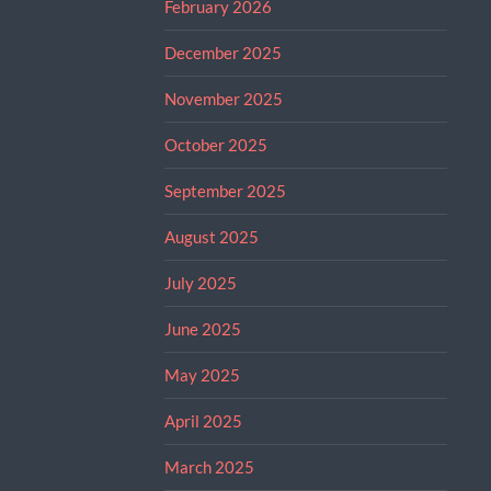
February 2026
December 2025
November 2025
October 2025
September 2025
August 2025
July 2025
June 2025
May 2025
April 2025
March 2025