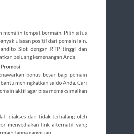
m memilih tempat bermain. Pilih situs
nyak ulasan positif dari pemain lain.
Bandito Slot dengan RTP tinggi dan
gkatkan peluang kemenangan Anda.
n Promosi
enawarkan bonus besar bagi pemain
mbantu meningkatkan saldo Anda. Cari
emain aktif agar bisa memaksimalkan
dah diakses dan tidak terhalang oleh
cor menyediakan link alternatif yang
rmain tanpa gangguan.