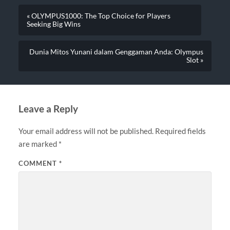
« OLYMPUS1000: The Top Choice for Players
Seeking Big Wins
Dunia Mitos Yunani dalam Genggaman Anda: Olympus
Slot »
Leave a Reply
Your email address will not be published.
Required fields
are marked
*
COMMENT
*