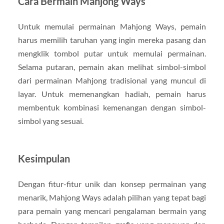
Cara Bermain Mahjong Ways
Untuk memulai permainan Mahjong Ways, pemain
harus memilih taruhan yang ingin mereka pasang dan
mengklik tombol putar untuk memulai permainan.
Selama putaran, pemain akan melihat simbol-simbol
dari permainan Mahjong tradisional yang muncul di
layar. Untuk memenangkan hadiah, pemain harus
membentuk kombinasi kemenangan dengan simbol-
simbol yang sesuai.
Kesimpulan
Dengan fitur-fitur unik dan konsep permainan yang
menarik, Mahjong Ways adalah pilihan yang tepat bagi
para pemain yang mencari pengalaman bermain yang