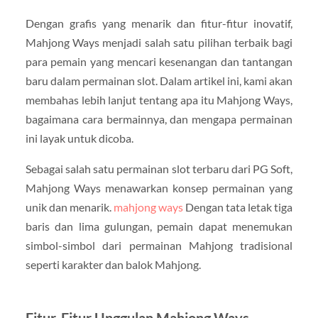
Dengan grafis yang menarik dan fitur-fitur inovatif,
Mahjong Ways menjadi salah satu pilihan terbaik bagi
para pemain yang mencari kesenangan dan tantangan
baru dalam permainan slot. Dalam artikel ini, kami akan
membahas lebih lanjut tentang apa itu Mahjong Ways,
bagaimana cara bermainnya, dan mengapa permainan
ini layak untuk dicoba.
Sebagai salah satu permainan slot terbaru dari PG Soft,
Mahjong Ways menawarkan konsep permainan yang
unik dan menarik.
mahjong ways
Dengan tata letak tiga
baris dan lima gulungan, pemain dapat menemukan
simbol-simbol dari permainan Mahjong tradisional
seperti karakter dan balok Mahjong.