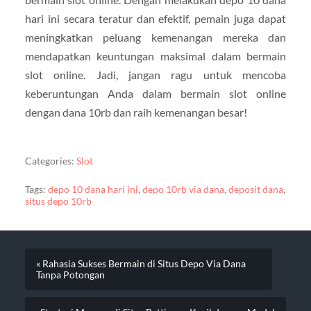
hari ini secara teratur dan efektif, pemain juga dapat
meningkatkan peluang kemenangan mereka dan
mendapatkan keuntungan maksimal dalam bermain
slot online. Jadi, jangan ragu untuk mencoba
keberuntungan Anda dalam bermain slot online
dengan dana 10rb dan raih kemenangan besar!
Categories:
Slot
Tags:
depo 10 dana hari ini
,
depo 10rb via dana
,
deposit dana
,
situs depo 10rb
« Rahasia Sukses Bermain di Situs Depo Via Dana
Tanpa Potongan