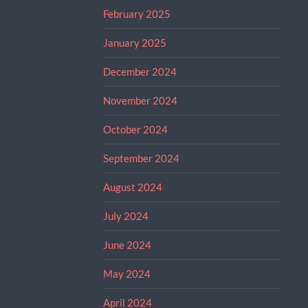
February 2025
January 2025
December 2024
November 2024
October 2024
September 2024
August 2024
July 2024
June 2024
May 2024
April 2024