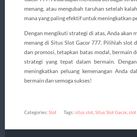
menang, atau mengubah taruhan setelah kalah.
mana yang paling efektif untuk meningkatkan 
Dengan mengikuti strategi di atas, Anda akan m
menang di Situs Slot Gacor 777. Pilihlah slot
dan promosi, tetapkan batas modal, bermain de
strategi yang tepat dalam bermain. Dengan
meningkatkan peluang kemenangan Anda dal
bermain dan semoga sukses!
Categories:
Slot
Tags:
situs slot
,
Situs Slot Gacor
,
slot