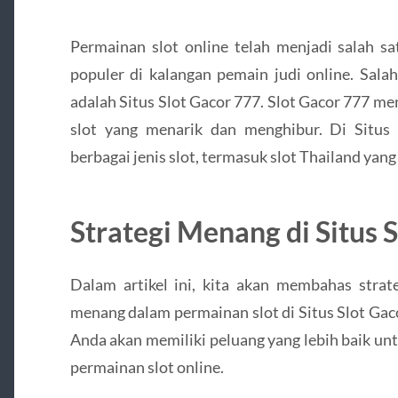
Permainan slot online telah menjadi salah 
populer di kalangan pemain judi online. Salah
adalah Situs Slot Gacor 777. Slot Gacor 777 
slot yang menarik dan menghibur. Di Situs
berbagai jenis slot, termasuk slot Thailand yang
Strategi Menang di Situs 
Dalam artikel ini, kita akan membahas stra
menang dalam permainan slot di Situs Slot Gaco
Anda akan memiliki peluang yang lebih baik u
permainan slot online.