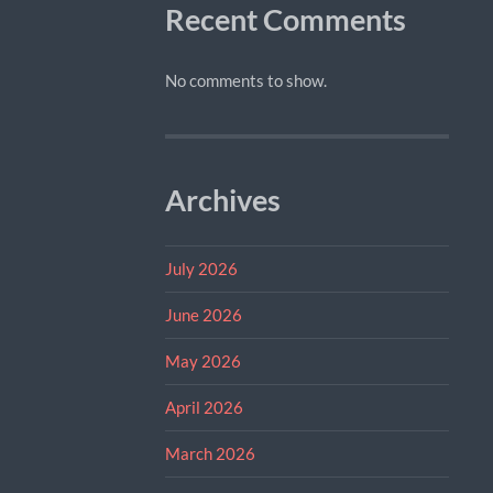
Recent Comments
No comments to show.
Archives
July 2026
June 2026
May 2026
April 2026
March 2026