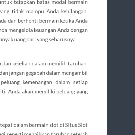
 untuk tetapkan batas modal bermain
yang tidak mampu Anda kehilangan.
da dan berhenti bermain ketika Anda
Anda mengelola keuangan Anda dengan
anyak uang dari yang seharusnya.
dan kejelian dalam memilih taruhan.
dan jangan gegabah dalam mengambil
 peluang kemenangan dalam setiap
iti, Anda akan memiliki peluang yang
 tepat dalam bermain slot di Situs Slot
gi seperti menaikkan taruhan setelah