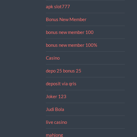
apk slot777
Bonus New Member
bonus new member 100
bonus new member 100%
Casino
depo 25 bonus 25
deposit via qris
Joker 123
Judi Bola
live casino
mahjong