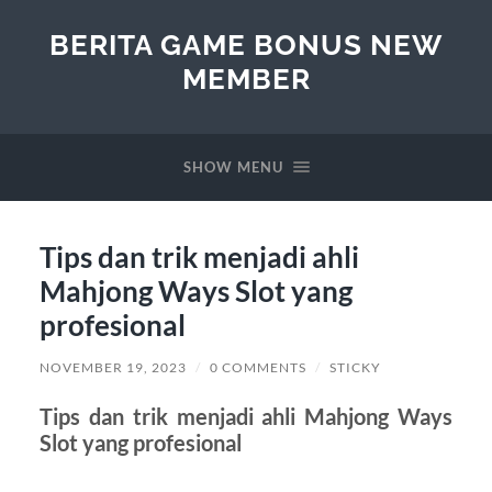
BERITA GAME BONUS NEW
MEMBER
SHOW MENU
Tips dan trik menjadi ahli
Mahjong Ways Slot yang
profesional
NOVEMBER 19, 2023
/
0 COMMENTS
/
STICKY
Tips dan trik menjadi ahli Mahjong Ways
Slot yang profesional