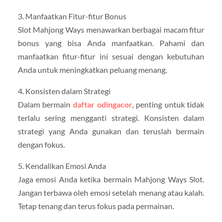
3. Manfaatkan Fitur-fitur Bonus
Slot Mahjong Ways menawarkan berbagai macam fitur
bonus yang bisa Anda manfaatkan. Pahami dan
manfaatkan fitur-fitur ini sesuai dengan kebutuhan
Anda untuk meningkatkan peluang menang.
4. Konsisten dalam Strategi
Dalam bermain
daftar odingacor
, penting untuk tidak
terlalu sering mengganti strategi. Konsisten dalam
strategi yang Anda gunakan dan teruslah bermain
dengan fokus.
5. Kendalikan Emosi Anda
Jaga emosi Anda ketika bermain Mahjong Ways Slot.
Jangan terbawa oleh emosi setelah menang atau kalah.
Tetap tenang dan terus fokus pada permainan.