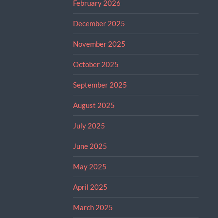
February 2026
December 2025
November 2025
October 2025
September 2025
August 2025
July 2025
June 2025
May 2025
April 2025
March 2025