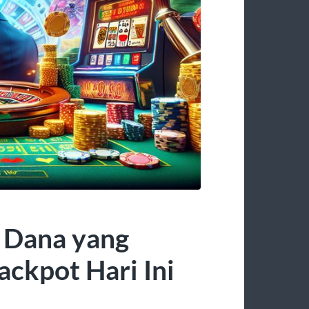
a Dana yang
ckpot Hari Ini