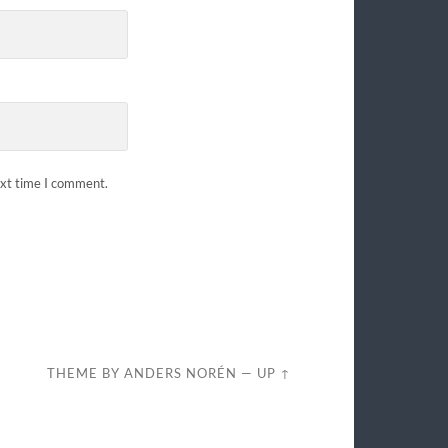
ext time I comment.
THEME BY
ANDERS NORÉN
—
UP ↑