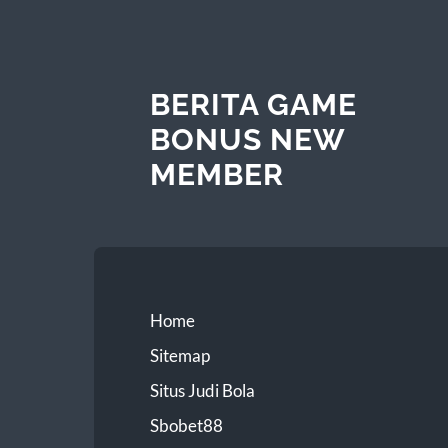
BERITA GAME
BONUS NEW
MEMBER
Home
Sitemap
Situs Judi Bola
Sbobet88