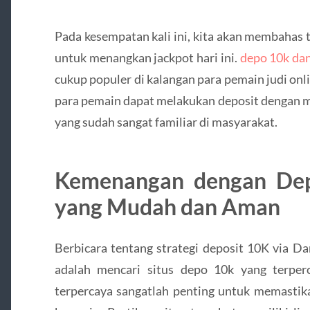
Pada kesempatan kali ini, kita akan membahas 
untuk menangkan jackpot hari ini.
depo 10k da
cukup populer di kalangan para pemain judi on
para pemain dapat melakukan deposit dengan m
yang sudah sangat familiar di masyarakat.
Kemenangan dengan Dep
yang Mudah dan Aman
Berbicara tentang strategi deposit 10K via Da
adalah mencari situs depo 10k yang terper
terpercaya sangatlah penting untuk memast