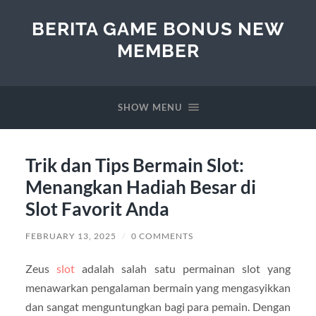
BERITA GAME BONUS NEW
MEMBER
SHOW MENU
Trik dan Tips Bermain Slot:
Menangkan Hadiah Besar di
Slot Favorit Anda
FEBRUARY 13, 2025
/
0 COMMENTS
Zeus
slot
adalah salah satu permainan slot yang
menawarkan pengalaman bermain yang mengasyikkan
dan sangat menguntungkan bagi para pemain. Dengan