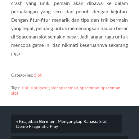
crash yang unik, pemain akan dibawa ke dalam
petualangan yang seru dan penuh dengan kejutan.
Dengan fitur-fitur menarik dan tips dan trik bermain
yang tepat, peluang untuk memenangkan hadiah besar
di Spaceman slot semakin besar. Jadi jangan ragu untuk
mencoba game ini dan nikmati keseruannya sekarang
juga!
Categories:
Slot
Tags:
slot
,
slot gacor
,
slot spaceman
,
spaceman
,
spaceman
slot
« Keajaiban Bermain: Mengungkap Rahasia Slot
Demo Pragmatic Play