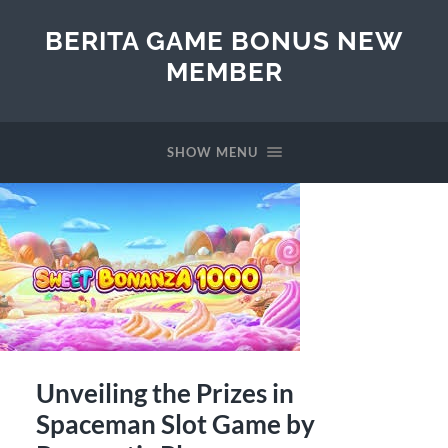
BERITA GAME BONUS NEW
MEMBER
SHOW MENU
Unveiling the Prizes in
Spaceman Slot Game by