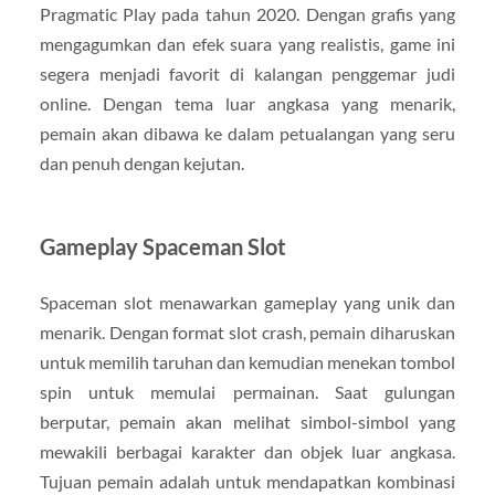
Pragmatic Play pada tahun 2020. Dengan grafis yang
mengagumkan dan efek suara yang realistis, game ini
segera menjadi favorit di kalangan penggemar judi
online. Dengan tema luar angkasa yang menarik,
pemain akan dibawa ke dalam petualangan yang seru
dan penuh dengan kejutan.
Gameplay Spaceman Slot
Spaceman slot menawarkan gameplay yang unik dan
menarik. Dengan format slot crash, pemain diharuskan
untuk memilih taruhan dan kemudian menekan tombol
spin untuk memulai permainan. Saat gulungan
berputar, pemain akan melihat simbol-simbol yang
mewakili berbagai karakter dan objek luar angkasa.
Tujuan pemain adalah untuk mendapatkan kombinasi