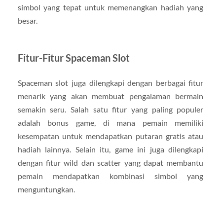
simbol yang tepat untuk memenangkan hadiah yang
besar.
Fitur-Fitur Spaceman Slot
Spaceman slot juga dilengkapi dengan berbagai fitur
menarik yang akan membuat pengalaman bermain
semakin seru. Salah satu fitur yang paling populer
adalah bonus game, di mana pemain memiliki
kesempatan untuk mendapatkan putaran gratis atau
hadiah lainnya. Selain itu, game ini juga dilengkapi
dengan fitur wild dan scatter yang dapat membantu
pemain mendapatkan kombinasi simbol yang
menguntungkan.