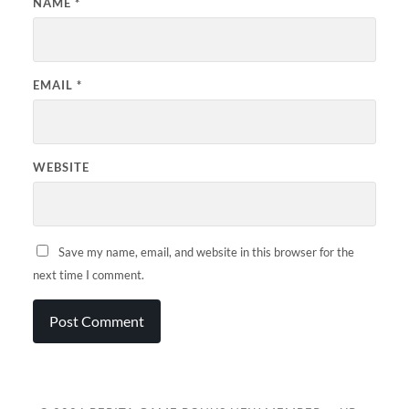
NAME
*
EMAIL
*
WEBSITE
Save my name, email, and website in this browser for the
next time I comment.