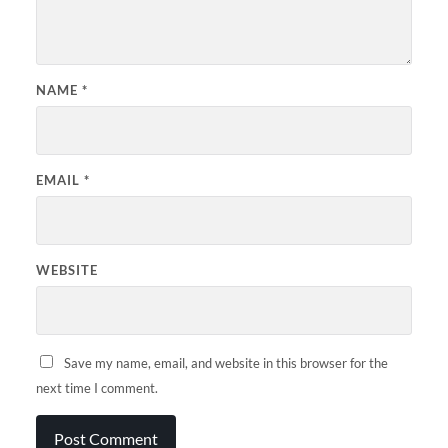
NAME
*
EMAIL
*
WEBSITE
Save my name, email, and website in this browser for the
next time I comment.