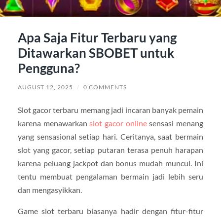
Apa Saja Fitur Terbaru yang
Ditawarkan SBOBET untuk
Pengguna?
AUGUST 12, 2025
/
0 COMMENTS
Slot gacor terbaru memang jadi incaran banyak pemain
karena menawarkan
slot gacor online
sensasi menang
yang sensasional setiap hari. Ceritanya, saat bermain
slot yang gacor, setiap putaran terasa penuh harapan
karena peluang jackpot dan bonus mudah muncul. Ini
tentu membuat pengalaman bermain jadi lebih seru
dan mengasyikkan.
Game slot terbaru biasanya hadir dengan fitur-fitur