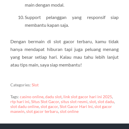
main dengan modal.
Support pelanggan yang responsif siap
membantu kapan saja.
Dengan bermain di slot gacor terbaru, kamu tidak
hanya mendapat hiburan tapi juga peluang menang
yang besar setiap hari. Kalau mau tahu lebih lanjut
atau tips main, saya siap membantu!
Categories:
Slot
Tags:
casino online
,
dadu slot
,
link slot gacor hari ini 2025
,
rtp hari ini
,
Situs Slot Gacor
,
situs slot resmi
,
slot
,
slot dadu
,
slot dadu online
,
slot gacor
,
Slot Gacor Hari Ini
,
slot gacor
maxwin
,
slot gacor terbaru
,
slot online