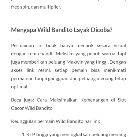
free spin, dan multiplier.
Mengapa Wild Bandito Layak Dicoba?
Permainan ini tidak hanya menarik secara visual
dengan tema bandit Meksiko yang penuh warna, tapi
juga memberikan peluang Maxwin yang tinggi. Dengan
akses link resmi, setiap pemain bisa menikmati
permainan tanpa gangguan dan peluang menang tetap
optimal.
Baca juga: Cara Maksimalkan Kemenangan di Slot
Gacor Wild Bandito
Keunggulan bermain Wild Bandito hari ini:
RTP tinggi yang meningkatkan peluang menang