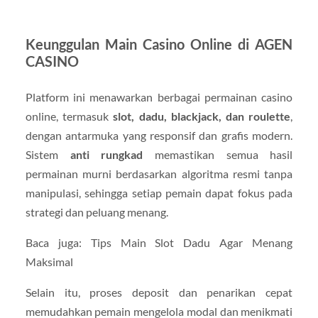
Keunggulan Main Casino Online di AGEN
CASINO
Platform ini menawarkan berbagai permainan casino
online, termasuk
slot, dadu, blackjack, dan roulette
,
dengan antarmuka yang responsif dan grafis modern.
Sistem
anti rungkad
memastikan semua hasil
permainan murni berdasarkan algoritma resmi tanpa
manipulasi, sehingga setiap pemain dapat fokus pada
strategi dan peluang menang.
Baca juga: Tips Main Slot Dadu Agar Menang
Maksimal
Selain itu, proses deposit dan penarikan cepat
memudahkan pemain mengelola modal dan menikmati