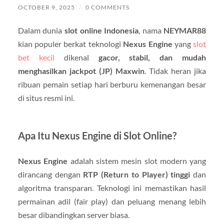
OCTOBER 9, 2025
/
0 COMMENTS
Dalam dunia
slot online Indonesia
, nama
NEYMAR88
kian populer berkat teknologi
Nexus Engine
yang
slot
bet kecil
dikenal
gacor, stabil, dan mudah
menghasilkan jackpot (JP) Maxwin
. Tidak heran jika
ribuan pemain setiap hari berburu kemenangan besar
di situs resmi ini.
Apa Itu Nexus Engine di Slot Online?
Nexus Engine
adalah sistem mesin slot modern yang
dirancang dengan
RTP (Return to Player) tinggi
dan
algoritma transparan. Teknologi ini memastikan hasil
permainan adil (fair play) dan peluang menang lebih
besar dibandingkan server biasa.