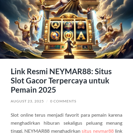
Link Resmi NEYMAR88: Situs
Slot Gacor Terpercaya untuk
Pemain 2025
AUGUST 23, 2025
/
0 COMMENTS
Slot online terus menjadi favorit para pemain karena
menghadirkan hiburan sekaligus peluang menang
tinggi. NEYMAR88 menghadirkan
situs neymar88
link