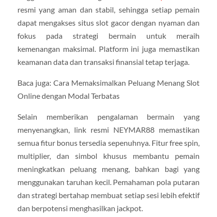
resmi yang aman dan stabil, sehingga setiap pemain
dapat mengakses situs slot gacor dengan nyaman dan
fokus pada strategi bermain untuk meraih
kemenangan maksimal. Platform ini juga memastikan
keamanan data dan transaksi finansial tetap terjaga.
Baca juga: Cara Memaksimalkan Peluang Menang Slot
Online dengan Modal Terbatas
Selain memberikan pengalaman bermain yang
menyenangkan, link resmi NEYMAR88 memastikan
semua fitur bonus tersedia sepenuhnya. Fitur free spin,
multiplier, dan simbol khusus membantu pemain
meningkatkan peluang menang, bahkan bagi yang
menggunakan taruhan kecil. Pemahaman pola putaran
dan strategi bertahap membuat setiap sesi lebih efektif
dan berpotensi menghasilkan jackpot.