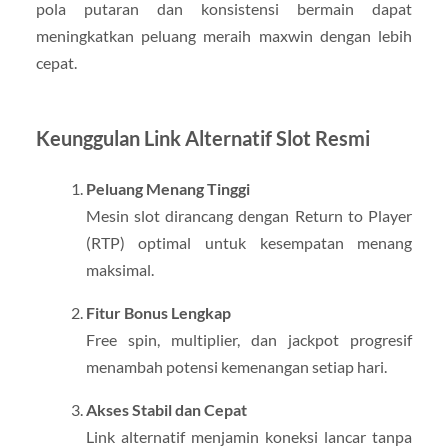
pola putaran dan konsistensi bermain dapat
meningkatkan peluang meraih maxwin dengan lebih
cepat.
Keunggulan Link Alternatif Slot Resmi
Peluang Menang Tinggi
Mesin slot dirancang dengan Return to Player
(RTP) optimal untuk kesempatan menang
maksimal.
Fitur Bonus Lengkap
Free spin, multiplier, dan jackpot progresif
menambah potensi kemenangan setiap hari.
Akses Stabil dan Cepat
Link alternatif menjamin koneksi lancar tanpa