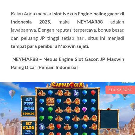
Kalau Anda mencari
slot Nexus Engine paling gacor di
Indonesia 2025
, maka
NEYMAR88
adalah
jawabannya. Dengan reputasi terpercaya, bonus besar,
dan peluang JP tinggi setiap hari, situs ini menjadi
tempat para pemburu Maxwin sejati
.
NEYMAR88 – Nexus Engine Slot Gacor, JP Maxwin
Paling Dicari Pemain Indonesia!
STICKY POST