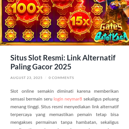
Situs Slot Resmi: Link Alternatif
Paling Gacor 2025
AUGUST 23, 2025
/
0 COMMENTS
Slot online semakin diminati karena memberikan
sensasi bermain seru
login neymar8
sekaligus peluang
menang tinggi. Situs resmi menyediakan link alternatif
terpercaya yang memastikan pemain tetap bisa
mengakses permainan tanpa hambatan, sekaligus