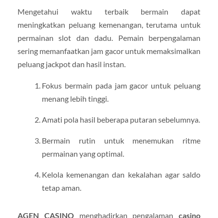
Mengetahui waktu terbaik bermain dapat
meningkatkan peluang kemenangan, terutama untuk
permainan slot dan dadu. Pemain berpengalaman
sering memanfaatkan jam gacor untuk memaksimalkan
peluang jackpot dan hasil instan.
Fokus bermain pada jam gacor untuk peluang
menang lebih tinggi.
Amati pola hasil beberapa putaran sebelumnya.
Bermain rutin untuk menemukan ritme
permainan yang optimal.
Kelola kemenangan dan kekalahan agar saldo
tetap aman.
AGEN CASINO
menghadirkan pengalaman
casino